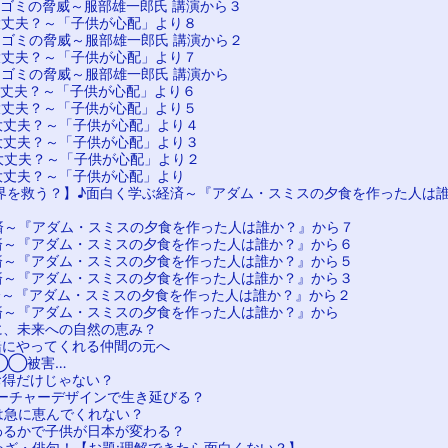
ラゴミの脅威～服部雄一郎氏 講演から３
大丈夫？～「子供が心配」より８
ラゴミの脅威～服部雄一郎氏 講演から２
大丈夫？～「子供が心配」より７
ラゴミの脅威～服部雄一郎氏 講演から
大丈夫？～「子供が心配」より６
大丈夫？～「子供が心配」より５
大丈夫？～「子供が心配」より４
大丈夫？～「子供が心配」より３
大丈夫？～「子供が心配」より２
大丈夫？～「子供が心配」より
界を救う？】♪面白く学ぶ経済～『アダム・スミスの夕食を作った人は
済～『アダム・スミスの夕食を作った人は誰か？』から７
済～『アダム・スミスの夕食を作った人は誰か？』から６
済～『アダム・スミスの夕食を作った人は誰か？』から５
済～『アダム・スミスの夕食を作った人は誰か？』から３
済～『アダム・スミスの夕食を作った人は誰か？』から２
済～『アダム・スミスの夕食を作った人は誰か？』から
に、未来への自然の恵み？
緒にやってくれる仲間の元へ
◯◯被害…
お得だけじゃない？
ーチャーデザインで生き延びる？
は急に恵んでくれない？
わるかで子供が日本が変わる？
わざ・俳句！【お題:理解できたら面白くない？】