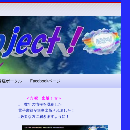
身症ポータル
Facebookページ
＜☆ 祝・出版！ ☆＞
…十数年の情報を凝縮した
電子書籍が無事出版されました！
…必要な方に届きますように！