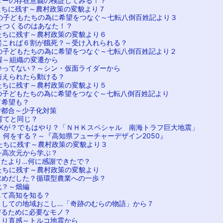
ターの存在意義の検証してみる！？
たちに残す～農村政策の変貌より７
の子どもたちの為に希望をつなぐ～七転八倒百姓記より３
をつくるのはあなた！？
たちに残す～農村政策の変貌より６
起これば６割が餓死？～受け入れられる？
の子どもたちの為に希望をつなぐ～七転八倒百姓記より２
握～組織の変遷から
酔ってない？～シン・仮面ライダーから
与えられたら動ける？
たちに残す～農村政策の変貌より５
の子どもたちの為に希望をつなぐ～七転八倒百姓記より
て希望も？
ご都合～少子化対策
育てと同じ？
HKが？でもはやり？「ＮＨＫスペシャル 南海トラフ巨大地震」
、何をする？～『高知県フューチャーデザイン2050』
たちに残す～農村政策の変貌より３
を高次元から学ぶ？
ったより…何に感謝できたで？
たちに残す～農村政策の変貌より
求めだした？循環型農業への一歩？
化？～畑編
じて高知を知る？
としての地域おこし…「奇跡のむらの物語」から７
びるために必要なモノ？
より直感～トルコ地震から