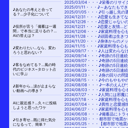
シ
2025/03/04・・・
♪栄養のリサイ
ョ
2025/01/11・・・
♪～あなたもで
♪あなたの考えと合って
2025/01/05・・・
♪引っ越し先の
ン
る？…少子化について
2024/12/31・・・
♪恋愛も生きて
2024/12/26・・・
♪恋愛じゃない
♪役所が言う「備蓄は一週
2024/12/21・・・
♪恋愛と友情…
間」で本当に足りるの？…
2024/12/06・・・
♪家庭料理を心
AIの答えは？
2024/11/28・・・
♪頑固者は生き
2024/11/20・・・
♪身体からのメ
2024/11/15・・・
♪家庭料理を心
♪変わりたい…なら、変わ
2024/09/17・・・
♪人は変わらな
ろうと思わない？
2024/09/14・・・
♪奇跡の5日連
2024/09/07・・・
♪奇跡の5日連
♪客をなめてる？…風の時
2024/09/01・・・
♪奇跡の5日連
代のビジネス~タロット占
2024/08/29・・・
♪奇跡の5日連
いに学ぶ
2024/08/23・・・
♪身の回りの問
2024/08/15・・・
♪今のもやもや
2024/08/08・・・
♪一本のえんび
♪新年から…涙が止まらな
2024/08/03・・・
♪家庭料理を心
い動画への導き？
2024/07/27・・・
♪人間には邪魔
2024/07/18・・・
♪家庭料理を心
AIに親近感？…久々に投稿
2024/07/04・・・
♪異性と恋愛感
しようと思ったワケ
2024/06/27・・・
♪家庭料理を心
2024/06/08・・・
♪備蓄品にトラ
2024/05/30・・・
都市部で地震か
♪引き寄せ…既に得た気分
2024/05/25・・・
【都市部で地震
になるって、簡単？