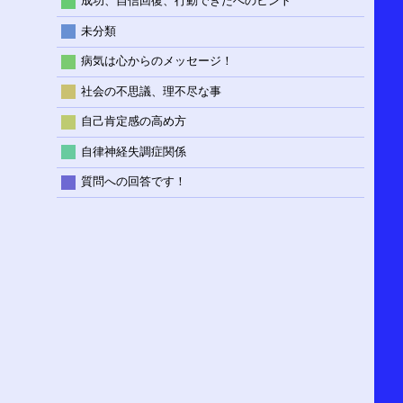
成功、自信回復、行動できたへのヒント
未分類
病気は心からのメッセージ！
社会の不思議、理不尽な事
自己肯定感の高め方
自律神経失調症関係
質問への回答です！