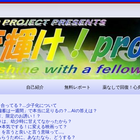
コ
Skip
Skip
Skip
Skip
Skip
Skip
Skip
Skip
Skip
Skip
Skip
Skip
Skip
ン
to
to
to
to
to
to
to
to
to
to
to
to
to
テ
RECENT-
RECENT-
ARCHIVES-
META-
SEARCH-
NAV_MENU-
TEXT-
CUSTOM_HTML-
CUSTOM_HTML-
CATEGORIES-
RSS-
BLOCK-
META-
ン
POSTS-
COMMENTS-
2
2
2
2
2
2
3
2
2
3
3
ツ
2
2
へ
ス
キ
ッ
プ
自己紹介
無料レポート
薬なしで回復！心
と合ってる？…少子化について
備蓄は一週間」で本当に足りるの？…AIの答えは？
方、限定のお誘い！？
さは、幼少時に甘えてなかったから？
→本気でする！に変える映画って？
」を言うと良いと言う意味って…。
もらうために、あなたなら、どうする？