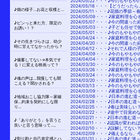
2024/05/22・・・
♪今のもやもや
2024/05/18・・・
【どうだったら
♪畑の様子…お花と収穫と…
2024/05/11・・・
♪花畑の季節～
2024/05/09・・・
♪家庭料理を心
2024/05/07・・・
♪今の間違った
♪ピンっと来た方、限定の
2024/05/03・・・
♪子ども任せで
お誘い！？
2024/05/01・・・
♪今のもやもや
2024/04/24・・・
♪家庭料理を心
♪その生きづらさは、幼少
2024/04/20・・・
♪今の間違った
時に甘えてなかったから？
2024/04/12・・・
♪それで人様の
2024/04/09・・・
♪今のもやもや
2024/04/04・・・
♪家庭料理を心
♪備蓄してない→本気です
2024/03/30・・・
♪今のもやもや
る！に変える映画って？
2024/03/26・・・
♪家庭料理を心
2024/03/24・・・
♪今のもやもや
♪魂の声は…我慢しても聞
2024/03/20・・・
♪家庭料理を心
こえる？聞かされる？
2024/03/13・・・
♪今のもやもや
2024/03/09・・・
♪家庭料理を心
2024/03/06・・・
♪日本の進む道
♪地域おこし協力隊～家確
2024/02/28・・・
♪日本の進む道
保…約束を契約にしな限
り…
2024/02/25・・・
♪春は美味しい
2024/02/22・・・
♪途中で目覚め
2024/02/21・・・
♪日本の進む道
♪「ありがとう」を言うと
2024/02/11・・・
♪認識が変われ
良いと言う意味って…。
2024/02/10・・・
♪誤解してない
2024/02/09・・・
♪備えるなら、
♪割り勘と自己肯定感とハ
2024/01/31・・・
♪日本の進む道