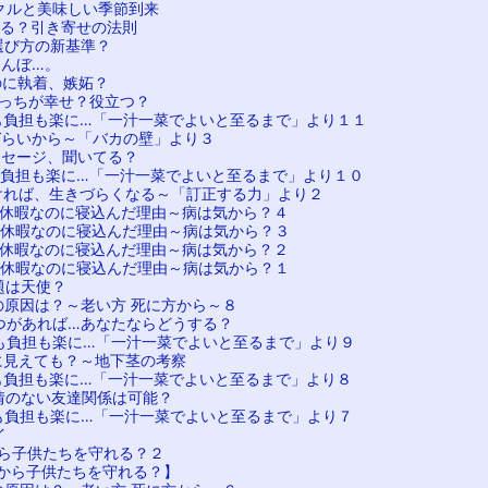
クルと美味しい季節到来
きる？引き寄せの法則
選び方の新基準？
なんぼ…。
のに執着、嫉妬？
どっちが幸せ？役立つ？
も負担も楽に…「一汁一菜でよいと至るまで」より１１
づらいから～「バカの壁」より３
ッセージ、聞いてる？
も負担も楽に…「一汁一菜でよいと至るまで」より１０
ければ、生きづらくなる～「訂正する力」より２
続休暇なのに寝込んだ理由～病は気から？４
続休暇なのに寝込んだ理由～病は気から？３
続休暇なのに寝込んだ理由～病は気から？２
続休暇なのに寝込んだ理由～病は気から？１
題は天使？
の原因は？～老い方 死に方から～８
つがあれば…あなたならどうする？
も負担も楽に…「一汁一菜でよいと至るまで」より９
に見えても？～地下茎の考察
も負担も楽に…「一汁一菜でよいと至るまで」より８
情のない友達関係は可能？
も負担も楽に…「一汁一菜でよいと至るまで」より７
イ
ら子供たちを守れる？２
から子供たちを守れる？】