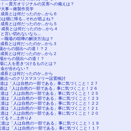
今！～貴方オリジナルの災害への備えは？
が大事～鍬製作見学
～成長とは何だったのか…から６
のは畑に帰る…それが筋よね？
～成長とは何だったのか…から５
～成長とは何だったのか…から４
」と言い切れないなら…
て～職場の喧嘩の解決方法は？
～成長とは何だったのか…から３
職場からの脱出への道！？２
～成長とは何だったのか…から２
職場からの脱出への道！？
職場に人を惹きつけるものとは？
お金が合わない？
～成長とは何だったのか…から
動拠点へのクリスマスツリー設置検討
近道は「人は自然の一部である」事に気づくこと！２７
近道は「人は自然の一部である」事に気づくこと！２６
近道は「人は自然の一部である」事に気づくこと！２５
近道は「人は自然の一部である」事に気づくこと！２３
近道は「人は自然の一部である」事に気づくこと！２２
近道は「人は自然の一部である」事に気づくこと！２１
近道は「人は自然の一部である」事に気づくこと！２０
来てる？…土作り♪
近道は「人は自然の一部である」事に気づくこと！１９
近道は「人は自然の一部である」事に気づくこと！１７