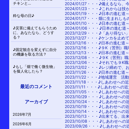
チキンと…
2024/01/27・・・
♪備えるなら、
2024/01/23・・・
♪これからは技
2024/01/19・・・
♪日本の進む道
粋な母の日♪
2024/01/17・・・
畑に生まれしも
2024/01/10・・・
♪日本の進む道
♪災害に備えてもらうため
2024/01/06・・・
♪日本の進む道
に、あなたなら、どうす
2023/12/29・・・
♪「あり得ない
る？
2023/12/27・・・
♪ケンカを止め
2023/12/16・・・
♪日本の進む道
2023/12/16・・・
♪９K（苦刑）
♪固定観念を変えずに自分
2023/12/13・・・
♪日本の進む道
の機嫌を取る方法？
2023/12/08・・・
♪９K（苦刑）
2023/12/06・・・
♪それでも９K
♪もし「畑で働く微生物」
2023/12/02・・・
♪レジ締めで、
を擬人化したら？
2023/11/26・・・
♪日本の進む道
2023/11/22・・・
♪地域運営 活
2023/11/18・・・
♪しあわせへの
最近のコメント
2023/11/11・・・
♪しあわせへの
2023/11/05・・・
♪しあわせへの
2023/10/29・・・
♪しあわせへの
2023/10/24・・・
♪しあわせへの
アーカイブ
2023/10/19・・・
♪しあわせへの
2023/10/14・・・
♪しあわせへの
2026年7月
2023/10/13・・・
♪出来てる、出
2023/10/08・・・
♪しあわせへの
2026年6月
2023/09/26・・・
♪しあわせへの