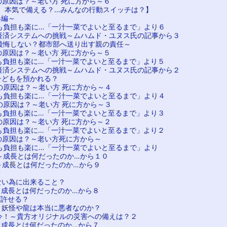
の原因は？～老い方 死に方から～６
、本気で備える？…みんなの行動スイッチは？】
春編～
も負担も楽に…「一汁一菜でよいと至るまで」より６
経済システムへの挑戦～ムハムド・ユヌス氏の記事から３
後悔しない？都市部へ送り出す親の責任～
の原因は？～老い方 死に方から～５
も負担も楽に…「一汁一菜でよいと至るまで」より５
経済システムへの挑戦～ムハムド・ユヌス氏の記事から２
子どもを預かれる？
の原因は？～老い方 死に方から～４
も負担も楽に…「一汁一菜でよいと至るまで」より４
の原因は？～老い方 死に方から～３
も負担も楽に…「一汁一菜でよいと至るまで」より３
の原因は？～老い方 死に方から～２
も負担も楽に…「一汁一菜でよいと至るまで」より２
の原因は？～老い方死に方から～
も負担も楽に…「一汁一菜でよいと至るまで」より
～成長とは何だったのか…から１０
～成長とは何だったのか…から９
？
ない為に出来ること？
～成長とは何だったのか…から８
ば許せる？
？妖怪や龍は本当に悪者なのか？
今！～貴方オリジナルの災害への備えは？２
～成長とは何だったのか…から７