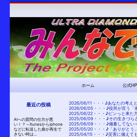
メ
ホーム
公式HP
イ
ン
2026/06/11・・・
♪あなたの考え
ナ
最近の投稿
2026/06/05・・・
♪役所が言う「
ビ
2025/06/22・・・
♪ピンっと来た
2025/06/09・・・
♪その生きづら
AIへの質問の仕方が悪
ゲ
2025/06/09・・・
♪備蓄してない
い！？～Itunesからiphone
ー
2025/05/20・・・
♪「ありがとう
などに転送した曲が再生で
きない時は…
2025/04/15・・・
♪災害に備えて