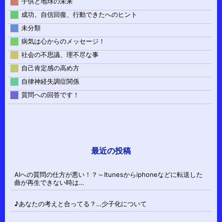
子供と地球の未来
成功、自信回復、行動できたへのヒント
未分類
病気は心からのメッセージ！
社会の不思議、理不尽な事
自己肯定感の高め方
自律神経失調症関係
質問への回答です！
最近の投稿
AIへの質問の仕方が悪い！？～Itunesからiphoneなどに転送した
曲が再生できない時は…
♪あなたの考えと合ってる？…少子化について