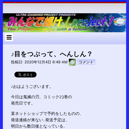
コ
ン
テ
ン
ツ
へ
ス
キ
ッ
プ
♪目をつぶって、へんしん？
pokari7
投稿日:
2020年12月4日 6:49 AM
コメント
♪おはようございます。
今日は鬼滅の刃、コミック23巻の
発売日です。
某ネットショップで予約をしたものの、
発送連絡が来ない…発送予定は、
明日から数日後となっている…