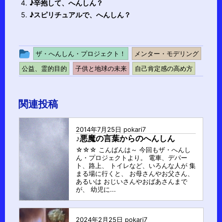
♪辛抱して、へんしん？
♪スピリチュアルで、へんしん？
投
ザ・へんしん・プロジェクト！
メンター・モデリング
稿
公益、霊的目的
子供と地球の未来
自己肯定感の高め方
グ
ル
関連投稿
ー
プ
2014年7月25日
pokari7
♪悪魔の言葉からのへんしん
☆☆☆ こんばんは～ 今回もザ・へんし
ん・プロジェクトより。 電車、デパー
ト、路上、 トイレなど、いろんな人が 集
まる場に行くと、 お母さんやお父さん、
あるいは おじいさんやおばあさんまで
が、 幼児に...
2024年2月25日
pokari7