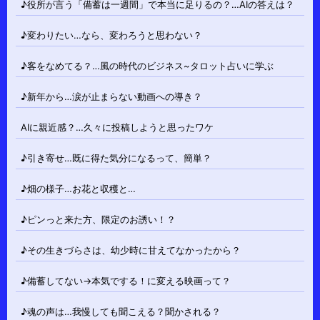
♪役所が言う「備蓄は一週間」で本当に足りるの？…AIの答えは？
♪変わりたい…なら、変わろうと思わない？
♪客をなめてる？…風の時代のビジネス~タロット占いに学ぶ
♪新年から…涙が止まらない動画への導き？
AIに親近感？…久々に投稿しようと思ったワケ
♪引き寄せ…既に得た気分になるって、簡単？
♪畑の様子…お花と収穫と…
♪ピンっと来た方、限定のお誘い！？
♪その生きづらさは、幼少時に甘えてなかったから？
♪備蓄してない→本気でする！に変える映画って？
♪魂の声は…我慢しても聞こえる？聞かされる？