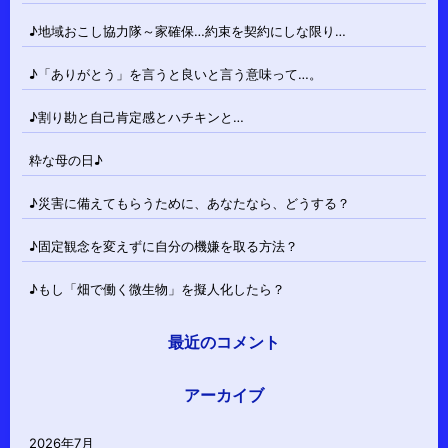
♪地域おこし協力隊～家確保…約束を契約にしな限り…
♪「ありがとう」を言うと良いと言う意味って…。
♪割り勘と自己肯定感とハチキンと…
粋な母の日♪
♪災害に備えてもらうために、あなたなら、どうする？
♪固定観念を変えずに自分の機嫌を取る方法？
♪もし「畑で働く微生物」を擬人化したら？
最近のコメント
アーカイブ
2026年7月