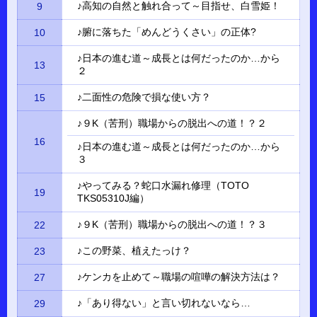
♪高知の自然と触れ合って～目指せ、白雪姫！
9
♪腑に落ちた「めんどうくさい」の正体?
10
♪日本の進む道～成長とは何だったのか…から
13
２
♪二面性の危険で損な使い方？
15
♪９K（苦刑）職場からの脱出への道！？２
16
♪日本の進む道～成長とは何だったのか…から
３
♪やってみる？蛇口水漏れ修理（TOTO
19
TKS05310J編）
♪９K（苦刑）職場からの脱出への道！？３
22
♪この野菜、植えたっけ？
23
♪ケンカを止めて～職場の喧嘩の解決方法は？
27
♪「あり得ない」と言い切れないなら…
29