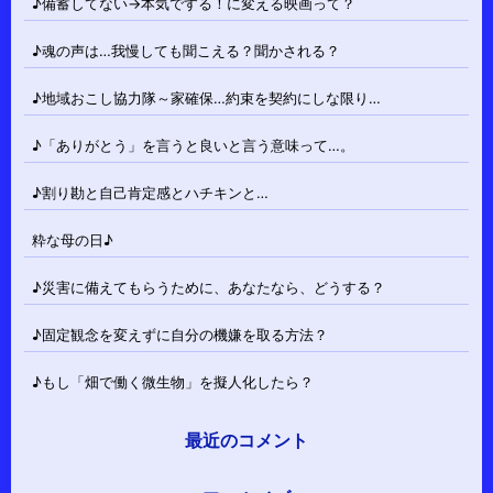
♪備蓄してない→本気でする！に変える映画って？
♪魂の声は…我慢しても聞こえる？聞かされる？
♪地域おこし協力隊～家確保…約束を契約にしな限り…
♪「ありがとう」を言うと良いと言う意味って…。
♪割り勘と自己肯定感とハチキンと…
粋な母の日♪
♪災害に備えてもらうために、あなたなら、どうする？
♪固定観念を変えずに自分の機嫌を取る方法？
♪もし「畑で働く微生物」を擬人化したら？
最近のコメント