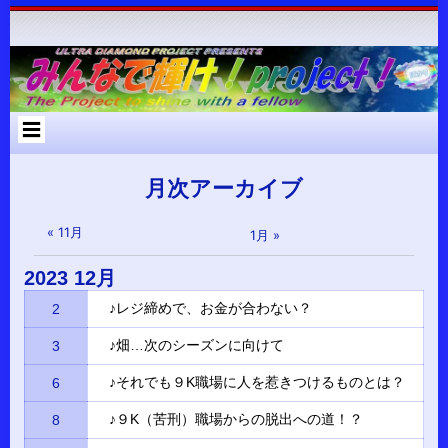
コ
Skip
Skip
Skip
Skip
Skip
Skip
Skip
Skip
Skip
Skip
Skip
Skip
Skip
ン
to
to
to
to
to
to
to
to
to
to
to
to
to
テ
RECENT-
RECENT-
ARCHIVES-
META-
SEARCH-
NAV_MENU-
TEXT-
CUSTOM_HTML-
CUSTOM_HTML-
CATEGORIES-
RSS-
BLOCK-
META-
ン
POSTS-
COMMENTS-
2
2
2
2
2
2
3
2
2
3
3
ツ
2
2
へ
ス
キ
ッ
プ
月次アーカイブ
« 11月
1月 »
2023
12月
♪レジ締めで、お金が合わない？
2
♪畑…次のシーズンに向けて
3
♪それでも９K職場に人を惹きつけるものとは？
6
♪９K（苦刑）職場からの脱出への道！？
8