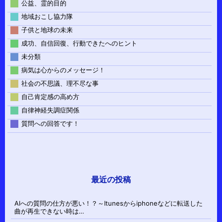
公益、霊的目的
地域おこし協力隊
子供と地球の未来
成功、自信回復、行動できたへのヒント
未分類
病気は心からのメッセージ！
社会の不思議、理不尽な事
自己肯定感の高め方
自律神経失調症関係
質問への回答です！
最近の投稿
AIへの質問の仕方が悪い！？～Itunesからiphoneなどに転送した
曲が再生できない時は…