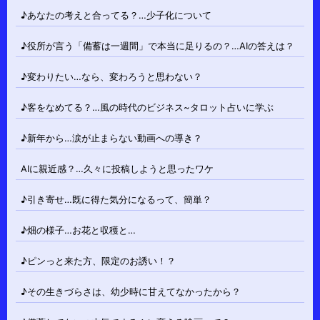
♪あなたの考えと合ってる？…少子化について
♪役所が言う「備蓄は一週間」で本当に足りるの？…AIの答えは？
♪変わりたい…なら、変わろうと思わない？
♪客をなめてる？…風の時代のビジネス~タロット占いに学ぶ
♪新年から…涙が止まらない動画への導き？
AIに親近感？…久々に投稿しようと思ったワケ
♪引き寄せ…既に得た気分になるって、簡単？
♪畑の様子…お花と収穫と…
♪ピンっと来た方、限定のお誘い！？
♪その生きづらさは、幼少時に甘えてなかったから？