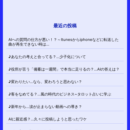
最近の投稿
AIへの質問の仕方が悪い！？～Itunesからiphoneなどに転送した
曲が再生できない時は…
♪あなたの考えと合ってる？…少子化について
♪役所が言う「備蓄は一週間」で本当に足りるの？…AIの答えは？
♪変わりたい…なら、変わろうと思わない？
♪客をなめてる？…風の時代のビジネス~タロット占いに学ぶ
♪新年から…涙が止まらない動画への導き？
AIに親近感？…久々に投稿しようと思ったワケ