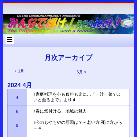
コ
Skip
Skip
Skip
Skip
Skip
Skip
Skip
Skip
Skip
Skip
Skip
Skip
Skip
ン
to
to
to
to
to
to
to
to
to
to
to
to
to
テ
RECENT-
RECENT-
ARCHIVES-
META-
SEARCH-
NAV_MENU-
TEXT-
CUSTOM_HTML-
CUSTOM_HTML-
CATEGORIES-
RSS-
BLOCK-
META-
ン
POSTS-
COMMENTS-
2
2
2
2
2
2
3
2
2
3
3
ツ
2
2
へ
ス
キ
ッ
プ
月次アーカイブ
« 3月
5月 »
2024
4月
♪家庭料理を心も負担も楽に…「一汁一菜でよ
4
いと至るまで」より４
♪春に気付ける、地域の魅力
6
♪今のもやもやの原因は？～老い方 死に方から
9
～４