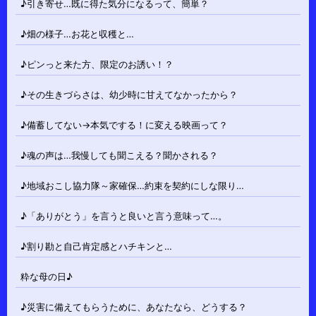
♪引き寄せ…既に得た気分になるって、簡単？
♪畑の様子…お花と収穫と…
♪ピンっと来た方、限定のお誘い！？
♪その生きづらさは、幼少時に甘えてなかったから？
♪備蓄してない→本気でする！に変える映画って？
♪魂の声は…我慢しても聞こえる？聞かされる？
♪地域おこし協力隊～家確保…約束を契約にしな限り…
♪「ありがとう」を言うと良いと言う意味って…。
♪割り勘と自己肯定感とハチキンと…
粋な母の日♪
♪災害に備えてもらうために、あなたなら、どうする？