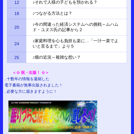
♪それで人様の子どもを預かれる？
12
♪つながる方法とは？
18
♪今の間違った経済システムへの挑戦～ムハム
20
ド・ユヌス氏の記事から２
♪家庭料理を心も負担も楽に…「一汁一菜でよ
24
いと至るまで」より５
♪畑の近況～複雑な想い？
25
＜☆ 祝・出版！ ☆＞
…十数年の情報を凝縮した
電子書籍が無事出版されました！
…必要な方に届きますように！