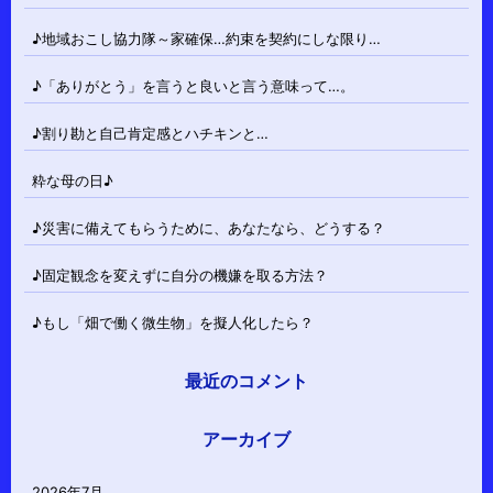
♪地域おこし協力隊～家確保…約束を契約にしな限り…
♪「ありがとう」を言うと良いと言う意味って…。
♪割り勘と自己肯定感とハチキンと…
粋な母の日♪
♪災害に備えてもらうために、あなたなら、どうする？
♪固定観念を変えずに自分の機嫌を取る方法？
♪もし「畑で働く微生物」を擬人化したら？
最近のコメント
アーカイブ
2026年7月