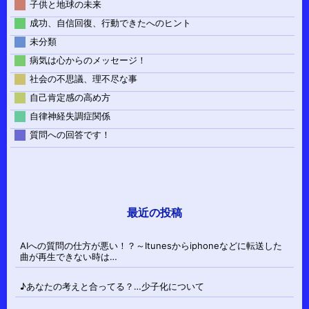
子供と地球の未来
成功、自信回復、行動できたへのヒント
未分類
病気は心からのメッセージ！
社会の不思議、理不尽な事
自己肯定感の高め方
自律神経失調症関係
質問への回答です！
最近の投稿
AIへの質問の仕方が悪い！？～Itunesからiphoneなどに転送した
曲が再生できない時は…
♪あなたの考えと合ってる？…少子化について