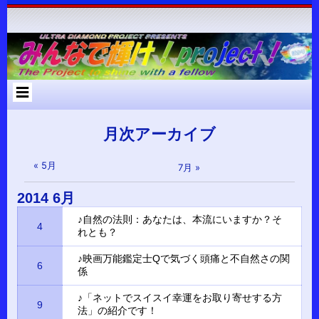
コ
Skip
Skip
Skip
Skip
Skip
Skip
Skip
Skip
Skip
Skip
Skip
Skip
Skip
ン
to
to
to
to
to
to
to
to
to
to
to
to
to
テ
RECENT-
RECENT-
ARCHIVES-
META-
SEARCH-
NAV_MENU-
TEXT-
CUSTOM_HTML-
CUSTOM_HTML-
CATEGORIES-
RSS-
BLOCK-
META-
ン
POSTS-
COMMENTS-
2
2
2
2
2
2
3
2
2
3
3
ツ
2
2
へ
ス
キ
ッ
プ
月次アーカイブ
« 5月
7月 »
2014
6月
♪自然の法則：あなたは、本流にいますか？そ
4
れとも？
♪映画万能鑑定士Qで気づく頭痛と不自然さの関
6
係
♪「ネットでスイスイ幸運をお取り寄せする方
9
法」の紹介です！