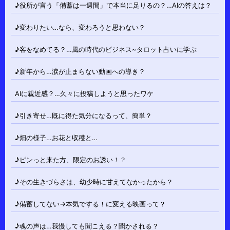
♪役所が言う「備蓄は一週間」で本当に足りるの？…AIの答えは？
♪変わりたい…なら、変わろうと思わない？
♪客をなめてる？…風の時代のビジネス~タロット占いに学ぶ
♪新年から…涙が止まらない動画への導き？
AIに親近感？…久々に投稿しようと思ったワケ
♪引き寄せ…既に得た気分になるって、簡単？
♪畑の様子…お花と収穫と…
♪ピンっと来た方、限定のお誘い！？
♪その生きづらさは、幼少時に甘えてなかったから？
♪備蓄してない→本気でする！に変える映画って？
♪魂の声は…我慢しても聞こえる？聞かされる？