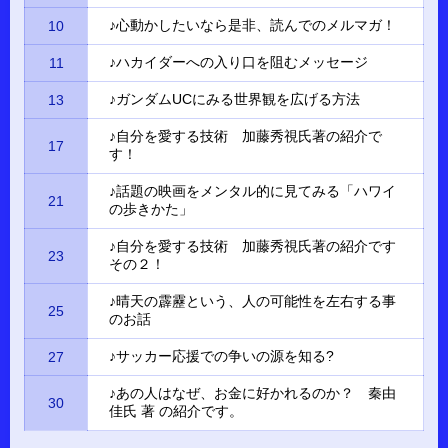
♪心動かしたいなら是非、読んでのメルマガ！
10
♪ハカイダーへの入り口を阻むメッセージ
11
♪ガンダムUCにみる世界観を広げる方法
13
♪自分を愛する技術 加藤秀視氏著の紹介で
17
す！
♪話題の映画をメンタル的に見てみる「ハワイ
21
の歩きかた」
♪自分を愛する技術 加藤秀視氏著の紹介です
23
その２！
♪晴天の霹靂という、人の可能性を左右する事
25
のお話
♪サッカー応援での争いの源を知る?
27
♪あの人はなぜ、お金に好かれるのか？ 秦由
30
佳氏 著 の紹介です。