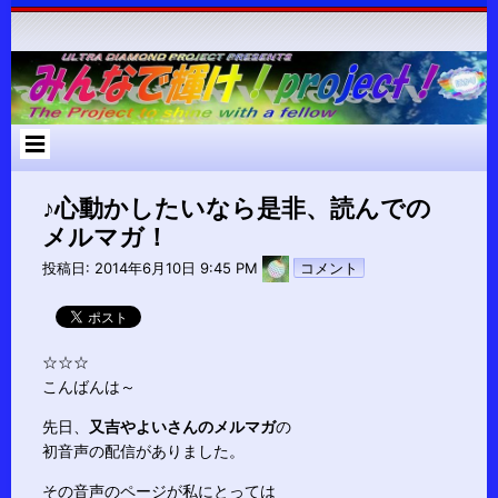
コ
ン
テ
ン
ツ
へ
ス
キ
ッ
プ
♪心動かしたいなら是非、読んでの
メルマガ！
pokari7
投稿日:
2014年6月10日 9:45 PM
コメント
☆☆☆
こんばんは～
先日、
又吉やよいさんのメルマガ
の
初音声の配信がありました。
その音声のページが私にとっては