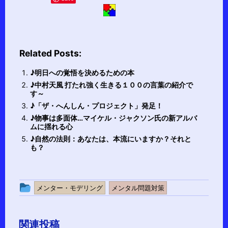
Related Posts:
♪明日への覚悟を決めるための本
♪中村天風 打たれ強く生きる１００の言葉の紹介で
す～
♪「ザ・へんしん・プロジェクト」発足！
♪物事は多面体…マイケル・ジャクソン氏の新アルバ
ムに揺れる心
♪自然の法則：あなたは、本流にいますか？それと
も？
投
メンター・モデリング
メンタル問題対策
稿
グ
関連投稿
ル