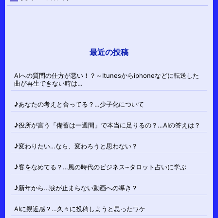
最近の投稿
AIへの質問の仕方が悪い！？～Itunesからiphoneなどに転送した
曲が再生できない時は…
♪あなたの考えと合ってる？…少子化について
♪役所が言う「備蓄は一週間」で本当に足りるの？…AIの答えは？
♪変わりたい…なら、変わろうと思わない？
♪客をなめてる？…風の時代のビジネス~タロット占いに学ぶ
♪新年から…涙が止まらない動画への導き？
AIに親近感？…久々に投稿しようと思ったワケ