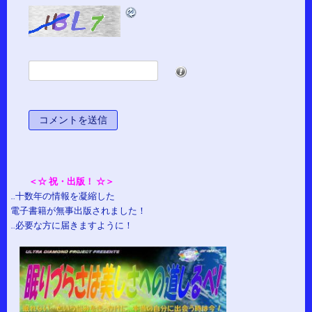
*
＜☆ 祝・出版！ ☆＞
…十数年の情報を凝縮した
電子書籍が無事出版されました！
…必要な方に届きますように！