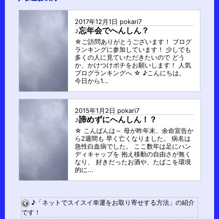
ー
2017年12月1日
pokari7
プ
♪忘年会でへんしん？
☆ご訪問ありがとうございます！ ブログ
ランキングに参加しています！ 少しでも
多くの人に見ていただきたいので どう
か、かけつけポチをお願いします！ 人気
ブログランキングへ ☆ ♪こんにちは。
今日から1...
2015年1月2日
pokari7
♪諦めずにへんしん！？
☆ こんばんは～ 母が昨年末、余命宣告か
ら2週間も 早く亡くなりました。 病名は
急性白血病でした。 ここ数年は足にハン
ディキャップを 抱え移動の自由さが無く
なり、 好きだったお酒や、たばこを環境
的に...
♪「ネットでスイスイ幸運をお取り寄せする方法」の紹介
です！