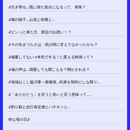
♪引き寄せ…既に得た気分になるって、簡単？
♪畑の様子…お花と収穫と…
♪ピンっと来た方、限定のお誘い！？
♪その生きづらさは、幼少時に甘えてなかったから？
♪備蓄してない→本気でする！に変える映画って？
♪魂の声は…我慢しても聞こえる？聞かされる？
♪地域おこし協力隊～家確保…約束を契約にしな限り…
♪「ありがとう」を言うと良いと言う意味って…。
♪割り勘と自己肯定感とハチキンと…
粋な母の日♪