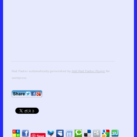
Post Footer automatically generated by
Add Post Footer Plugin
for
wordpress.
Save