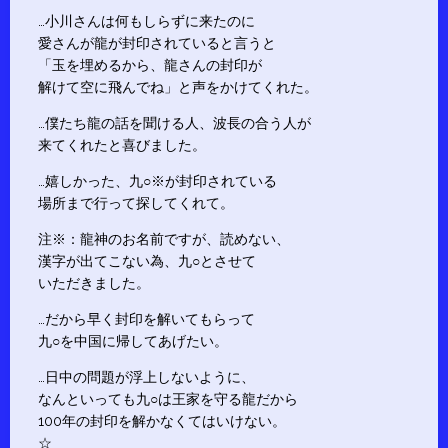
…小川さんは何もしらずに来たのに
愛さんが龍が封印されていると言うと
「玉を埋めるから、龍さんの封印が
解けて空に飛んでね」と声をかけてくれた。
…僕たち龍の話を聞ける人、波長の合う人が
来てくれたと喜びました。
…嬉しかった、九○※が封印されている
場所まで行って探してくれて。
注※：龍神のお名前ですが、読めない、
漢字が出てこない為、九○とさせて
いただきました。
…だから早く封印を解いてもらって
九○を中国に帰してあげたい。
…日中の問題が浮上しないように、
なんといっても九○は王家を守る龍だから
100年の封印を解かなくてはいけない。
☆