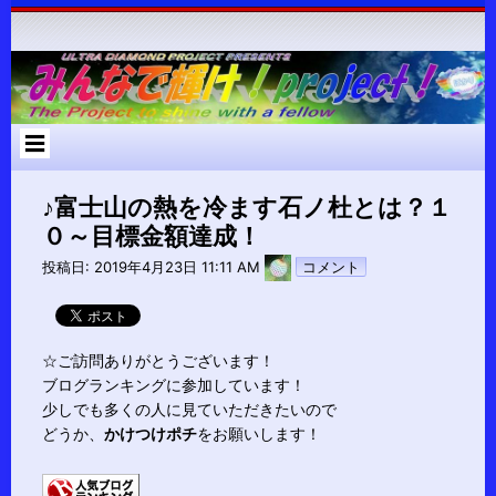
コ
ン
テ
ン
ツ
へ
ス
キ
ッ
プ
♪富士山の熱を冷ます石ノ杜とは？１
０～目標金額達成！
pokari7
投稿日:
2019年4月23日 11:11 AM
コメント
☆ご訪問ありがとうございます！
ブログランキングに参加しています！
少しでも多くの人に見ていただきたいので
どうか、
かけつけポチ
をお願いします！