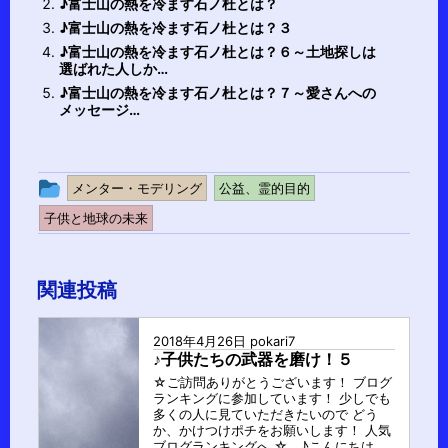
♪富士山の熱を冷ます石ノ杜とは？
♪富士山の熱を冷ます石ノ杜とは？３
♪富士山の熱を冷ます石ノ杜とは？６～土地探しは
選ばれた人しか…
♪富士山の熱を冷ます石ノ杜とは？７～愛さんへの
メッセージ…
投
メンター・モデリング
公益、霊的目的
稿
子供と地球の未来
グ
ル
関連投稿
ー
プ
2018年4月26日
pokari7
♪子供たちの武器を磨け！５
☆ご訪問ありがとうございます！ ブログ
ランキングに参加しています！ 少しでも
多くの人に見ていただきたいので どう
か、かけつけポチをお願いします！ 人気
ブログランキングへ ☆ ♪こんにちは...