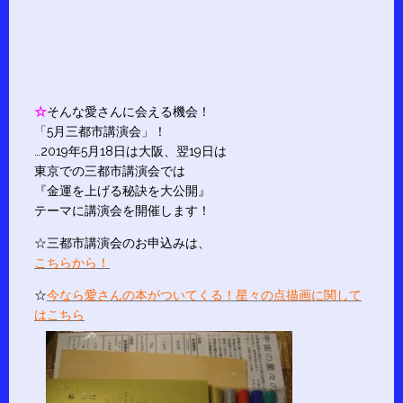
☆
そんな愛さんに会える機会！
「5月三都市講演会」！
…2019年5月18日は大阪、翌19日は
東京での三都市講演会では
『金運を上げる秘訣を大公開』
テーマに講演会を開催します！
☆三都市講演会のお申込みは、
こちらから！
☆
今なら愛さんの本がついてくる！星々の点描画に関して
はこちら