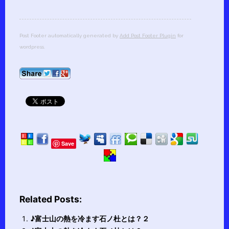
Post Footer automatically generated by
Add Post Footer Plugin
for
wordpress.
Save
Related Posts:
♪富士山の熱を冷ます石ノ杜とは？２