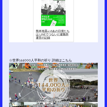
熊本地震4.16あの日僕たち
は LINEでつないだ避難所
運営の記録
☆世界144000人平和の祈り 詳細は
こちら