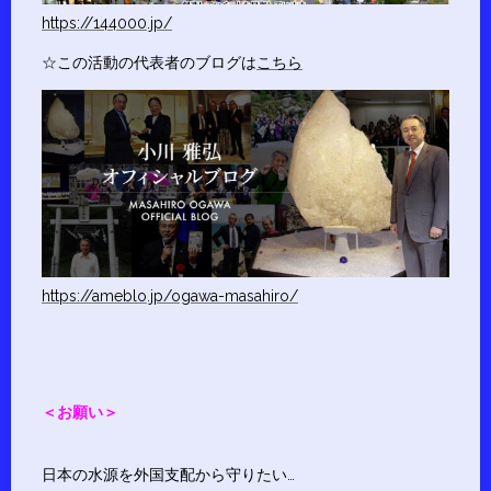
https://144000.jp/
☆この活動の代表者のブログは
こちら
https://ameblo.jp/ogawa-masahiro/
＜お願い＞
日本の水源を外国支配から守りたい…