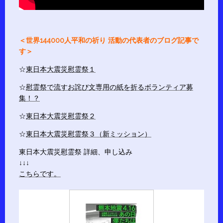
＜世界144000人平和の祈り 活動の代表者のブログ記事で
す＞
☆
東日本大震災慰霊祭１
☆
慰霊祭で流すお詫び文専用の紙を折るボランティア募
集！？
☆
東日本大震災慰霊祭２
☆
東日本大震災慰霊祭３（新ミッション）
東日本大震災慰霊祭 詳細、申し込み
↓↓↓
こちらです。