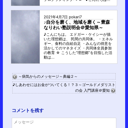
2021年4月7日
pokari7
♪自分を磨く、地域を磨く～豊森
なりわい塾説明会＠愛知県～
♪こんにちは。 エドガー・ケイシーが描
いた理想郷は、 民間の共同体。 ・エネル
ギー、食料の自給自足 ・みんなの得意を
活かしてのマネタイズ ・共同体全員参加
の教育 ☆ こうした”理想郷”を目指した活
動は...
～病気からのメッセージ～鼻編２～
♪しあわせにはお金がついてくる！？３～ゴールドメダリスト
の会 入門講座＠愛知
コメントを残す