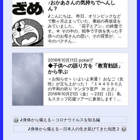
♪おかあさんの気持ちでへんし
ん？
♪こんにちは。 昨日、オリンピックなど
で数ヶ月止まっていた、番組の再放送を
みていました。 「花子とアン」の終盤で
す。☆ その中の、戦争で子供を失った子
供へのお母さんの思い、その背景が、 …
今のバクチん...
2016年10月11日
pokari7
◆子供への語り方を「教育勅語」
から学ぶ
＜お知らせ＞ いよいよ来週！ おなご（女
性）が立ち上がった！ 『１４４０００人
の平和の祈り マンダラ室戸 in とさ』
2016年10月21日（金）～23日（日） 私
もスタッフ応援ツアーに参加します！...
♪身体から備える～コロナウイルスを知る編
♪身体から備える～日本人の生き延びてきた知恵２