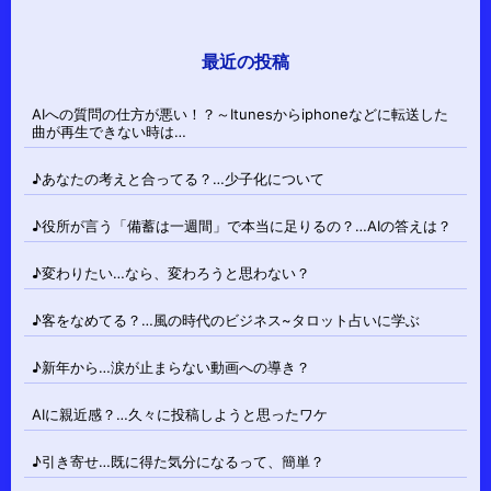
最近の投稿
AIへの質問の仕方が悪い！？～Itunesからiphoneなどに転送した
曲が再生できない時は…
♪あなたの考えと合ってる？…少子化について
♪役所が言う「備蓄は一週間」で本当に足りるの？…AIの答えは？
♪変わりたい…なら、変わろうと思わない？
♪客をなめてる？…風の時代のビジネス~タロット占いに学ぶ
♪新年から…涙が止まらない動画への導き？
AIに親近感？…久々に投稿しようと思ったワケ
♪引き寄せ…既に得た気分になるって、簡単？