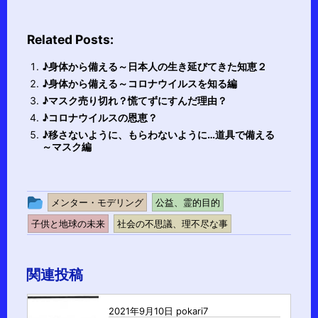
Related Posts:
♪身体から備える～日本人の生き延びてきた知恵２
♪身体から備える～コロナウイルスを知る編
♪マスク売り切れ？慌てずにすんだ理由？
♪コロナウイルスの恩恵？
♪移さないように、もらわないように…道具で備える
～マスク編
投
メンター・モデリング
公益、霊的目的
稿
子供と地球の未来
社会の不思議、理不尽な事
グ
ル
関連投稿
ー
プ
2021年9月10日
pokari7