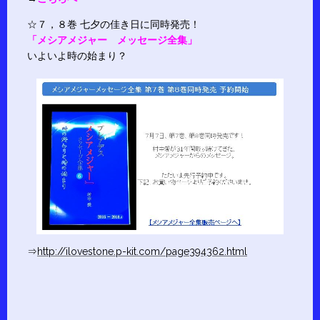
☆７，８巻 七夕の佳き日に同時発売！
「メシアメジャー メッセージ全集」
いよいよ時の始まり？
⇒
http://ilovestone.p-kit.com/page394362.html