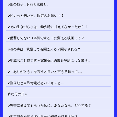
♪畑の様子…お花と収穫と…
♪ピンっと来た方、限定のお誘い！？
♪その生きづらさは、幼少時に甘えてなかったから？
♪備蓄してない→本気でする！に変える映画って？
♪魂の声は…我慢しても聞こえる？聞かされる？
♪地域おこし協力隊～家確保…約束を契約にしな限り…
♪「ありがとう」を言うと良いと言う意味って…。
♪割り勘と自己肯定感とハチキンと…
粋な母の日♪
♪災害に備えてもらうために、あなたなら、どうする？
♪固定観念を変えずに自分の機嫌を取る方法？