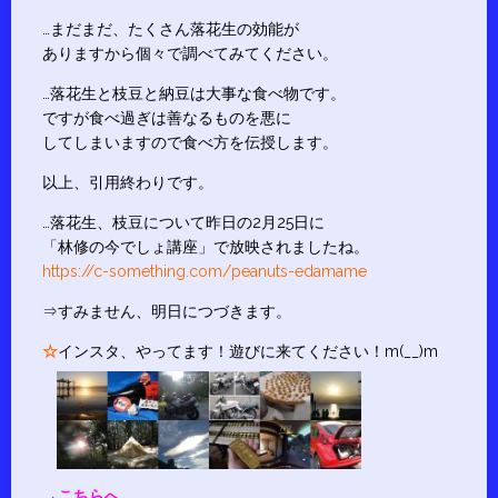
…まだまだ、たくさん落花生の効能が
ありますから個々で調べてみてください。
…落花生と枝豆と納豆は大事な食べ物です。
ですが食べ過ぎは善なるものを悪に
してしまいますので食べ方を伝授します。
以上、引用終わりです。
…落花生、枝豆について昨日の2月25日に
「林修の今でしょ講座」で放映されましたね。
https://c-something.com/peanuts-edamame
⇒すみません、明日につづきます。
☆
インスタ、やってます！遊びに来てください！m(__)m
→
こちらへ