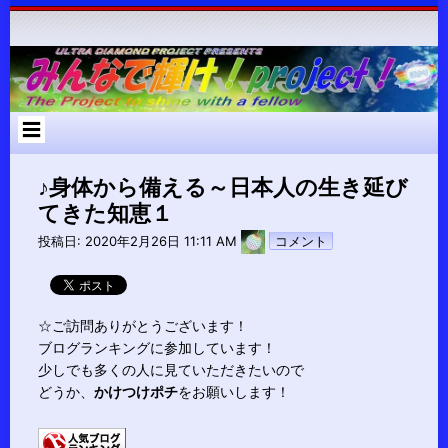
コ
ン
テ
ン
ツ
へ
ス
キ
ッ
プ
♪身体から備える～日本人の生き延び
てきた知恵１
pokari7
投稿日:
2020年2月26日 11:11 AM
コメント
☆ご訪問ありがとうございます！
ブログランキングに参加しています！
少しでも多くの人に見ていただきたいので
どうか、
かけつけポチ
をお願いします！