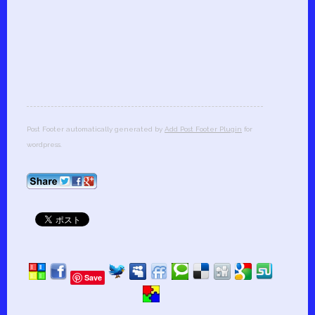
Post Footer automatically generated by
Add Post Footer Plugin
for
wordpress.
Save