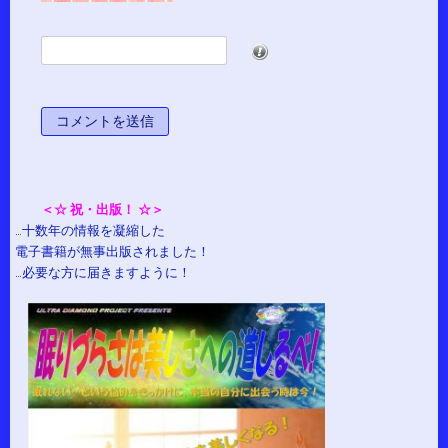
*
＜☆ 祝・出版！ ☆＞
…十数年の情報を凝縮した
電子書籍が無事出版されました！
…必要な方に届きますように！