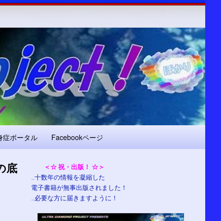
身症ポータル
Facebookページ
の底
＜☆ 祝・出版！ ☆＞
…十数年の情報を凝縮した
電子書籍が無事出版されました！
…必要な方に届きますように！