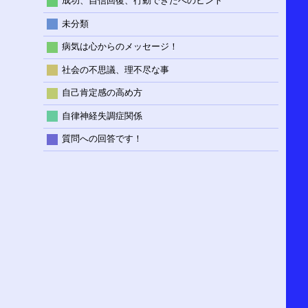
成功、自信回復、行動できたへのヒント
未分類
病気は心からのメッセージ！
社会の不思議、理不尽な事
自己肯定感の高め方
自律神経失調症関係
質問への回答です！