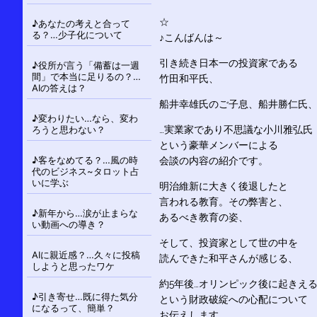
シ
ョ
☆
♪あなたの考えと合って
ン
る？…少子化について
♪こんばんは～
引き続き日本一の投資家である
♪役所が言う「備蓄は一週
間」で本当に足りるの？…
竹田和平氏、
AIの答えは？
船井幸雄氏のご子息、船井勝仁氏
♪変わりたい…なら、変わ
ろうと思わない？
…実業家であり不思議な小川雅弘氏
という豪華メンバーによる
♪客をなめてる？…風の時
会談の内容の紹介です。
代のビジネス~タロット占
いに学ぶ
明治維新に大きく後退したと
言われる教育。その弊害と、
♪新年から…涙が止まらな
あるべき教育の姿、
い動画への導き？
そして、投資家として世の中を
AIに親近感？…久々に投稿
読んできた和平さんが感じる、
しようと思ったワケ
約5年後…オリンピック後に起きえ
♪引き寄せ…既に得た気分
という財政破綻への心配について
になるって、簡単？
お伝えします。