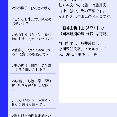
注）本文中の（船）は船井氏、
♪畑の様子…お花と収穫と…
（小）は小川氏の言葉です。
それ以外は竹田氏のお言葉です。
♪ピンっと来た方、限定の
お誘い！？
「智徳主義【まろUP！】で
《日本経済の底上げ》は可能」
♪その生きづらさは、幼少
時に甘えてなかったから？
竹田和平氏、船井勝仁氏、
小川雅弘氏著、ヒカルランド
♪備蓄してない→本気です
る！に変える映画って？
2015年10月出版 1750円
♪魂の声は…我慢しても聞
こえる？聞かされる？
♪地域おこし協力隊～家確
保…約束を契約にしな限
り…
♪「ありがとう」を言うと
良いと言う意味って…。
♪割り勘と自己肯定感とハ