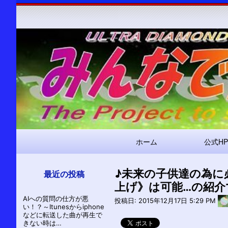
メ
ホーム
公式HP
イ
ン
♪未来の子供達の為に
ナ
最近の投稿
上げ》は可能…の紹介
ビ
AIへの質問の仕方が悪
ゲ
投稿日:
2015年12月17日 5:29 PM
い！？～Itunesからiphone
ー
などに転送した曲が再生で
きない時は…