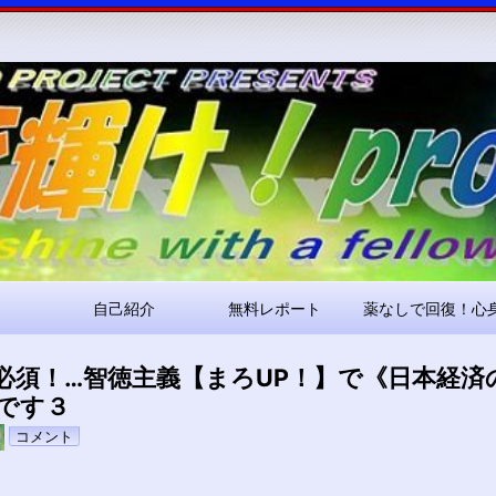
コ
ン
テ
ン
ツ
へ
ス
キ
ッ
プ
自己紹介
無料レポート
薬なしで回復！心
必須！…智徳主義【まろUP！】で《日本経済
です３
pokari7
コメント