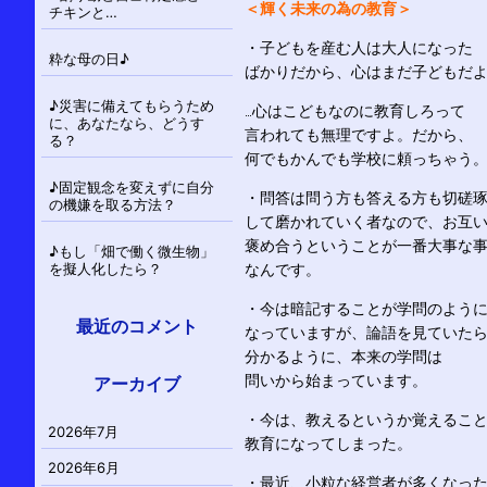
＜輝く未来の為の教育＞
チキンと…
・子どもを産む人は大人になった
粋な母の日♪
ばかりだから、心はまだ子どもだ
♪災害に備えてもらうため
…心はこどもなのに教育しろって
に、あなたなら、どうす
言われても無理ですよ。だから、
る？
何でもかんでも学校に頼っちゃう
♪固定観念を変えずに自分
・問答は問う方も答える方も切磋
の機嫌を取る方法？
して磨かれていく者なので、お互
褒め合うということが一番大事な
♪もし「畑で働く微生物」
を擬人化したら？
なんです。
・今は暗記することが学問のよう
最近のコメント
なっていますが、論語を見ていた
分かるように、本来の学問は
問いから始まっています。
アーカイブ
・今は、教えるというか覚えるこ
2026年7月
教育になってしまった。
2026年6月
・最近、小粒な経営者が多くなっ