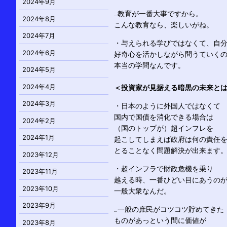
2024年9月
…教育が一番大事ですから。
2024年8月
こんな教育なら、楽しいがね。
2024年7月
・与えられる学びではなくて、自
2024年6月
好奇心を活かしながら問うていく
本当の学問なんです。
2024年5月
2024年4月
＜投資家が見据える暗黒の未来と
2024年3月
・日本のように外国人ではなくて
国内で国債を消化できる場合は
2024年2月
（国のトップが）超インフレを
2024年1月
起こしてしまえば政府は何の責任
とることなく問題解決が出来ます
2023年12月
・超インフラで財政危機を乗り
2023年11月
越える時、一番ひどい目にあうの
2023年10月
一般大衆なんだ。
2023年9月
…一般の庶民がコツコツ貯めてきた
ものがあっという間に価値が
2023年8月