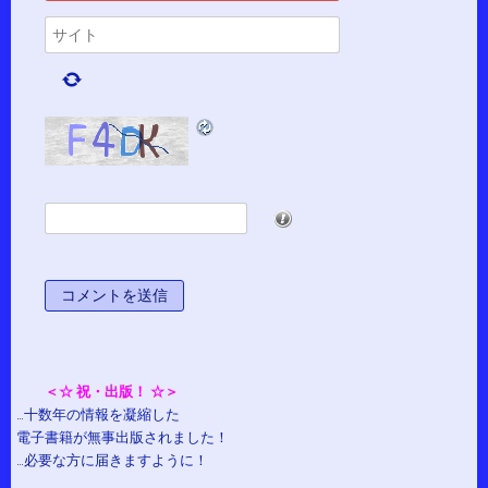
*
＜☆ 祝・出版！ ☆＞
…十数年の情報を凝縮した
電子書籍が無事出版されました！
…必要な方に届きますように！