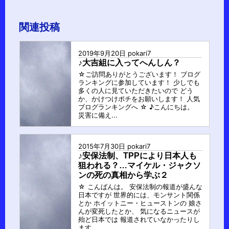
稿
グ
関連投稿
ル
ー
2019年9月20日
pokari7
プ
♪大吉組に入ってへんしん？
☆ご訪問ありがとうございます！ ブログ
ランキングに参加しています！ 少しでも
多くの人に見ていただきたいので どう
か、かけつけポチをお願いします！ 人気
ブログランキングへ ☆ ♪こんにちは。
災害に備え...
2015年7月30日
pokari7
♪安保法制、TPPにより日本人も
狙われる？…マイケル・ジャクソ
ンの死の真相から学ぶ２
☆ こんばんは。 安保法制の報道が盛んな
日本ですが 世界的には、モンサント関係
とか ホイットニー・ヒューストンの 娘さ
んが変死したとか、 気になるニュースが
殆ど日本では 報道されていなかったりし
ます。...