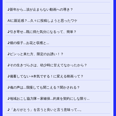
♪新年から…涙が止まらない動画への導き？
AIに親近感？…久々に投稿しようと思ったワケ
♪引き寄せ…既に得た気分になるって、簡単？
♪畑の様子…お花と収穫と…
♪ピンっと来た方、限定のお誘い！？
♪その生きづらさは、幼少時に甘えてなかったから？
♪備蓄してない→本気でする！に変える映画って？
♪魂の声は…我慢しても聞こえる？聞かされる？
♪地域おこし協力隊～家確保…約束を契約にしな限り…
♪「ありがとう」を言うと良いと言う意味って…。