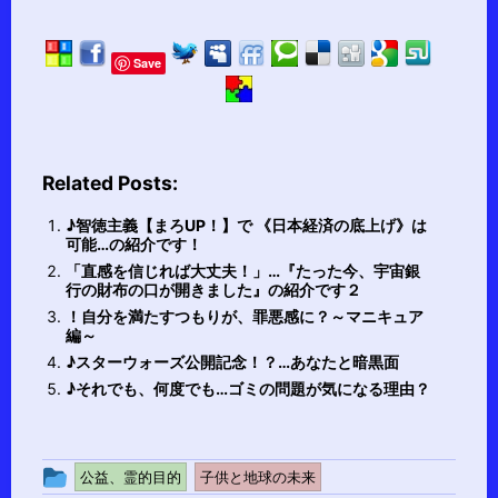
Save
Related Posts:
♪智徳主義【まろUP！】で 《日本経済の底上げ》は
可能…の紹介です！
「直感を信じれば大丈夫！」…『たった今、宇宙銀
行の財布の口が開きました』の紹介です２
！自分を満たすつもりが、罪悪感に？～マニキュア
編～
♪スターウォーズ公開記念！？…あなたと暗黒面
♪それでも、何度でも…ゴミの問題が気になる理由？
投
公益、霊的目的
子供と地球の未来