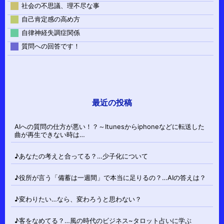
社会の不思議、理不尽な事
自己肯定感の高め方
自律神経失調症関係
質問への回答です！
最近の投稿
AIへの質問の仕方が悪い！？～Itunesからiphoneなどに転送した
曲が再生できない時は…
♪あなたの考えと合ってる？…少子化について
♪役所が言う「備蓄は一週間」で本当に足りるの？…AIの答えは？
♪変わりたい…なら、変わろうと思わない？
♪客をなめてる？…風の時代のビジネス~タロット占いに学ぶ