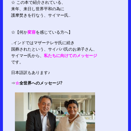
☆ この本で紹介されている、
来年、来日し世界平和の為に
護摩焚きを行なう、サイマー氏…
☆【何か
変容
を感じている方へ】
…インドではマザーテレサ氏に続き
国葬されたという、サイババ氏のお弟子さん、
サイマー氏から、
私たちに向けてのメッセージ
です。
日本語訳もあります♪
⇒
☆
全世界へのメッセージ?