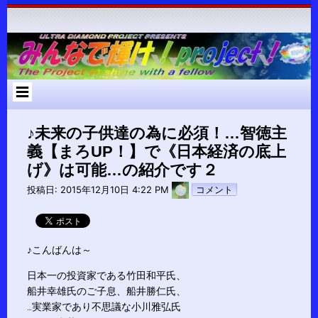
コ
ン
テ
ン
ツ
へ
ス
キ
ッ
プ
♪未来の子供達の為に必須！…智徳主
義【まろUP！】で《日本経済の底上
げ》は可能…の紹介です２
pokari7
投稿日:
2015年12月10日 4:22 PM
コメント
♪こんばんは～
日本一の投資家である竹田和平氏、
船井幸雄氏のご子息、船井勝仁氏、
…実業家であり不思議な小川雅弘氏