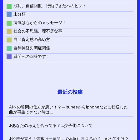
成功、自信回復、行動できたへのヒント
未分類
病気は心からのメッセージ！
社会の不思議、理不尽な事
自己肯定感の高め方
自律神経失調症関係
質問への回答です！
最近の投稿
AIへの質問の仕方が悪い！？～Itunesからiphoneなどに転送した
曲が再生できない時は…
♪あなたの考えと合ってる？…少子化について
♪役所が言う「備蓄は一週間」で本当に足りるの？…AIの答えは？