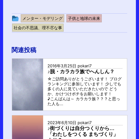
投
メンター・モデリング
子供と地球の未来
稿
社会の不思議、理不尽な事
グ
ル
関連投稿
ー
プ
2016年3月25日
pokari7
♪脱・カラカラ族でへんしん？
☆ご訪問ありがとうございます！ ブログ
ランキングに参加しています！ 少しでも
多くの人に見ていただきたいので どう
か、かけつけポチをお願いします！
♪こんばんは～ カラカラ族？？？と思っ
た人も...
2023年6月10日
pokari7
♪街づくりは自分つくりから…
「わたしをつくる まちづくり」