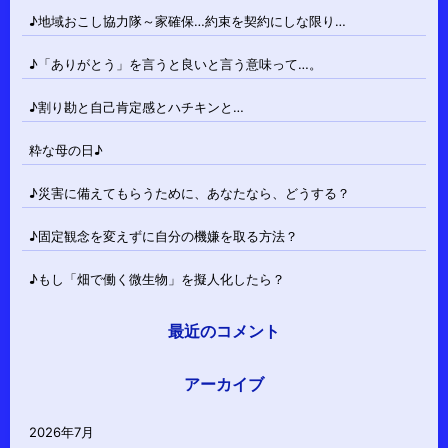
♪地域おこし協力隊～家確保…約束を契約にしな限り…
♪「ありがとう」を言うと良いと言う意味って…。
♪割り勘と自己肯定感とハチキンと…
粋な母の日♪
♪災害に備えてもらうために、あなたなら、どうする？
♪固定観念を変えずに自分の機嫌を取る方法？
♪もし「畑で働く微生物」を擬人化したら？
最近のコメント
アーカイブ
2026年7月