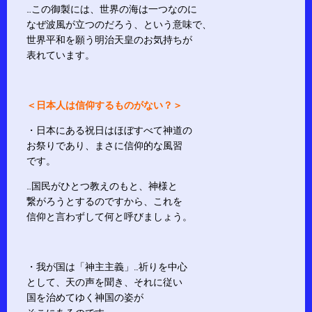
…この御製には、世界の海は一つなのに
なぜ波風が立つのだろう、という意味で、
世界平和を願う明治天皇のお気持ちが
表れています。
＜日本人は信仰するものがない？＞
・日本にある祝日はほぼすべて神道の
お祭りであり、まさに信仰的な風習
です。
…国民がひとつ教えのもと、神様と
繋がろうとするのですから、これを
信仰と言わずして何と呼びましょう。
・我が国は「神主主義」…祈りを中心
として、天の声を聞き、それに従い
国を治めてゆく神国の姿が