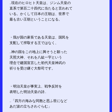
…現在のヒロヒト天皇は、ジンム天皇の
直系で第百二十四代に当たると言われて
いる。かくして日本の王朝は、世界で
最も古い王朝ということになる。
・我が国の家長である天皇は、国民を
支配して搾取する王ではなく、
…神の国をこの地上に興そうと願った
天照大神、それを八紘一宇という
理念で建国宣言した初代天皇神武の
祈りを受け継ぐ大祭司です。
・明治天皇が事実上、戦争反対を
表明した明治天皇の詩…
…「四方の海みな同胞と思ふ世になど
あだ波の立ちさわぐらむ」