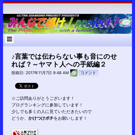
コ
ン
テ
ン
ツ
へ
ス
キ
ッ
プ
♪言葉では伝わらない事も音にのせ
れば？～ヤマト人への手紙編２
pokari7
投稿日:
2017年11月7日 9:48 AM
コメント
☆ご訪問ありがとうございます！
ブログランキングに参加しています！
少しでも多くの人に見ていただきたいので
どうか、
かけつけポチ
をお願いします！