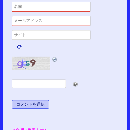
*
＜☆ 祝・出版！ ☆＞