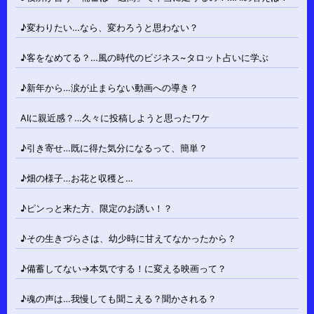
♪変わりたい…なら、変わろうと思わない？
♪客をなめてる？…風の時代のビジネス~タロット占いに学ぶ
♪新年から…涙が止まらない動画への導き？
AIに親近感？…久々に投稿しようと思ったワケ
♪引き寄せ…既に得た気分になるって、簡単？
♪畑の様子…お花と収穫と…
♪ピンっと来た方、限定のお誘い！？
♪その生きづらさは、幼少時に甘えてなかったから？
♪備蓄してない→本気でする！に変える映画って？
♪魂の声は…我慢しても聞こえる？聞かされる？