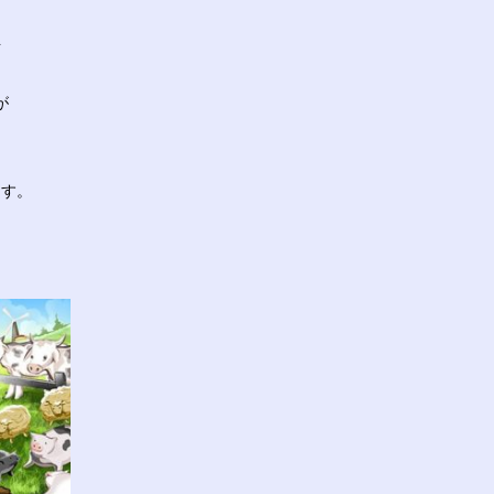
に
生
が
は
ます。