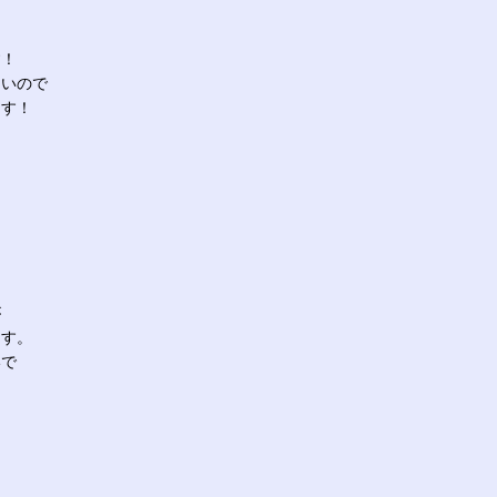
す！
たいので
ます！
が
ます。
いで