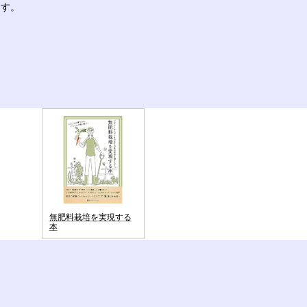
ます。
ド
無肥料栽培を実現する
本