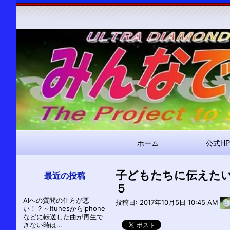
メ
ホーム
公式HP
イ
ン
子どもたちに伝えた
ナ
最近の投稿
５
ビ
AIへの質問の仕方が悪
ゲ
投稿日:
2017年10月5日 10:45 AM
い！？～Itunesからiphone
ー
などに転送した曲が再生で
きない時は…