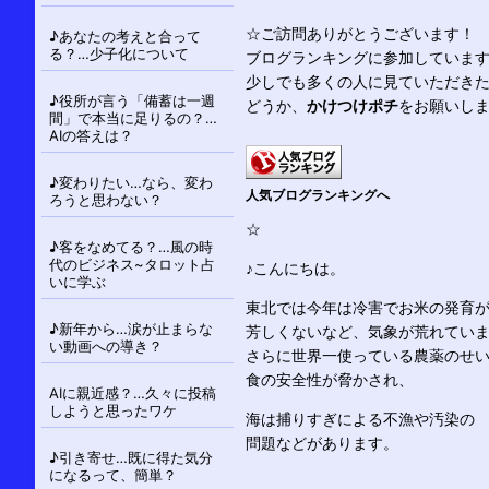
シ
ョ
☆ご訪問ありがとうございます！
♪あなたの考えと合って
ン
る？…少子化について
ブログランキングに参加していま
少しでも多くの人に見ていただき
♪役所が言う「備蓄は一週
どうか、
かけつけポチ
をお願いし
間」で本当に足りるの？…
AIの答えは？
♪変わりたい…なら、変わ
人気ブログランキングへ
ろうと思わない？
☆
♪客をなめてる？…風の時
代のビジネス~タロット占
♪こんにちは。
いに学ぶ
東北では今年は冷害でお米の発育
♪新年から…涙が止まらな
芳しくないなど、気象が荒れてい
い動画への導き？
さらに世界一使っている農薬のせ
食の安全性が脅かされ、
AIに親近感？…久々に投稿
しようと思ったワケ
海は捕りすぎによる不漁や汚染の
問題などがあります。
♪引き寄せ…既に得た気分
になるって、簡単？