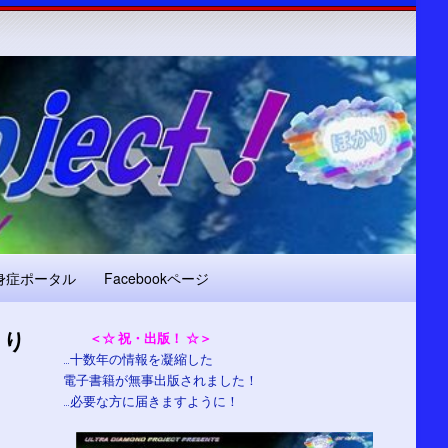
身症ポータル
Facebookページ
より
＜☆ 祝・出版！ ☆＞
…十数年の情報を凝縮した
電子書籍が無事出版されました！
…必要な方に届きますように！