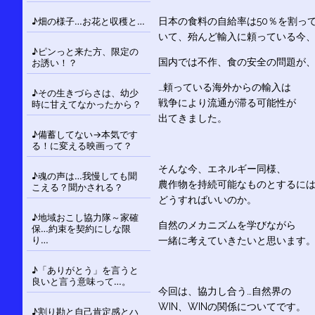
日本の食料の自給率は50％を割っ
♪畑の様子…お花と収穫と…
いて、殆んど輸入に頼っている今
♪ピンっと来た方、限定の
国内では不作、食の安全の問題が
お誘い！？
…頼っている海外からの輸入は
♪その生きづらさは、幼少
戦争により流通が滞る可能性が
時に甘えてなかったから？
出てきました。
♪備蓄してない→本気です
る！に変える映画って？
そんな今、エネルギー同様、
♪魂の声は…我慢しても聞
農作物を持続可能なものとするに
こえる？聞かされる？
どうすればいいのか。
♪地域おこし協力隊～家確
自然のメカニズムを学びながら
保…約束を契約にしな限
り…
一緒に考えていきたいと思います
♪「ありがとう」を言うと
良いと言う意味って…。
今回は、協力し合う…自然界の
WIN、WINの関係についてです。
♪割り勘と自己肯定感とハ