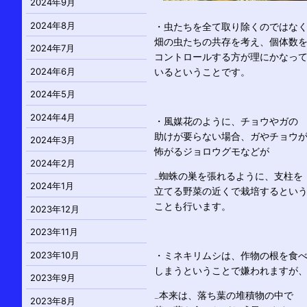
2024年9月
2024年8月
・虫たちを全て取り除くのではな
畑の虫たちの共存を考え、個体数
2024年7月
コントロールする方が理にかなっ
2024年6月
いるということです。
2024年5月
2024年4月
・風媒花のように、チョウやガの
助けが要らない場合、ガやチョウ
2024年3月
怖がるジョロウグモなどが
2024年2月
…蜘蛛の巣を張れるように、支柱を
2024年1月
立てる野菜の近くで栽培するとい
ことも行います。
2023年12月
2023年11月
2023年10月
・ミネキリムシは、作物の根を食
しまうということで嫌われますが
2023年9月
…本来は、落ち葉の堆積物の中で
2023年8月