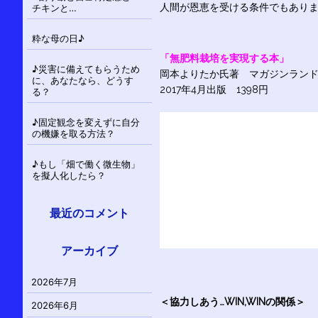
人間が恩恵を受ける条件でもあり
チキンと…
粋な母の日♪
「無肥料栽培を実現する本」
♪災害に備えてもらうため
岡本よりたか氏著 マガジンラン
に、あなたなら、どうす
2017年4月出版 1398円
る？
♪固定観念を変えずに自分
の機嫌を取る方法？
♪もし「畑で働く微生物」
を擬人化したら？
最近のコメント
アーカイブ
2026年7月
＜協力しあう…WIN,WINの関係＞
2026年6月