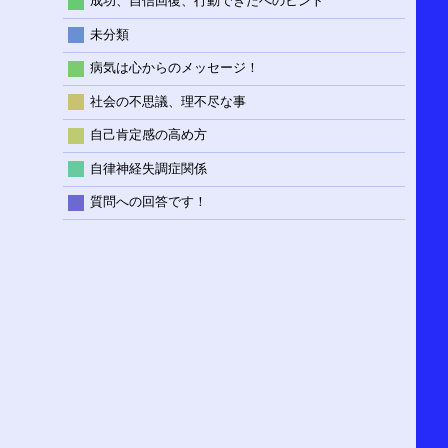
成功、自信回復、行動できたへのヒント
未分類
病気は心からのメッセージ！
社会の不思議、理不尽な事
自己肯定感の高め方
自律神経失調症関係
質問への回答です！