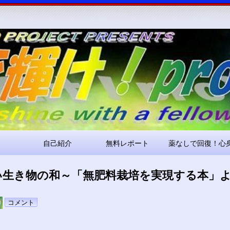
コ
ン
テ
ン
ツ
へ
ス
キ
ッ
プ
自己紹介
無料レポート
薬なしで回復！心
い生き物の和～「無肥料栽培を実現する本」
pokari7
コメント