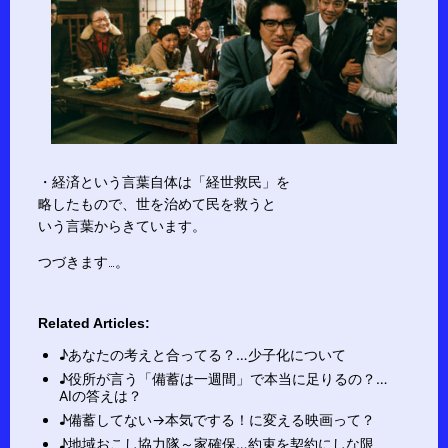
・経済という言葉自体は「経世救民」を
略したもので、世を治めて民を救うと
いう言葉からきています。
つづきます…。
Related Articles:
♪あなたの考えと合ってる？…少子化について
♪役所が言う「備蓄は一週間」で本当に足りるの？…
AIの答えは？
♪備蓄してない→本気でする！に変える映画って？
♪地域おこし協力隊～家確保…約束を契約にしな限