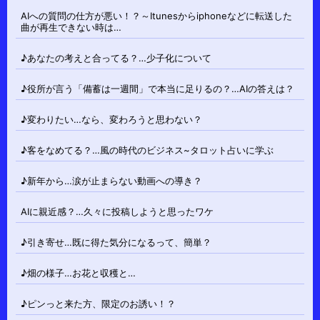
AIへの質問の仕方が悪い！？～Itunesからiphoneなどに転送した
曲が再生できない時は…
♪あなたの考えと合ってる？…少子化について
♪役所が言う「備蓄は一週間」で本当に足りるの？…AIの答えは？
♪変わりたい…なら、変わろうと思わない？
♪客をなめてる？…風の時代のビジネス~タロット占いに学ぶ
♪新年から…涙が止まらない動画への導き？
AIに親近感？…久々に投稿しようと思ったワケ
♪引き寄せ…既に得た気分になるって、簡単？
♪畑の様子…お花と収穫と…
♪ピンっと来た方、限定のお誘い！？