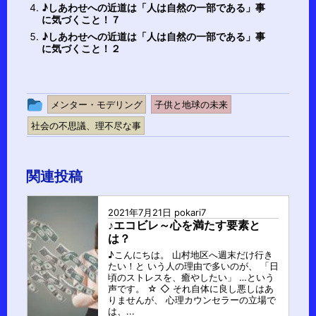
♪しあわせへの近道は「人は自然の一部である」事
に気づくこと！７
♪しあわせへの近道は「人は自然の一部である」事
に気づくこと！２
投
メンター・モデリング
子供と地球の未来
稿
社会の不思議、理不尽な事
グ
ル
関連投稿
ー
プ
2021年7月21日
pokari7
♪エコビレ～心を満たす要素と
は？
♪こんにちは。 山村地区へ週末だけ行き
たい！と いう人の理由で多いのが、 「日
頃のストレスを、癒やしたい」 …という
声です。 ☆ ◇ それ自体に良し悪しはあ
りませんが、 心理カウンセラーの立場で
は、...