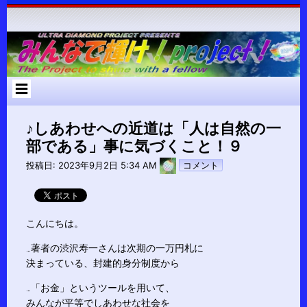
コ
ン
テ
ン
ツ
へ
ス
キ
ッ
プ
♪しあわせへの近道は「人は自然の一
部である」事に気づくこと！９
pokari7
投稿日:
2023年9月2日 5:34 AM
コメント
こんにちは。
…著者の渋沢寿一さんは次期の一万円札に
決まっている、封建的身分制度から
…「お金」というツールを用いて、
みんなが平等でしあわせな社会を