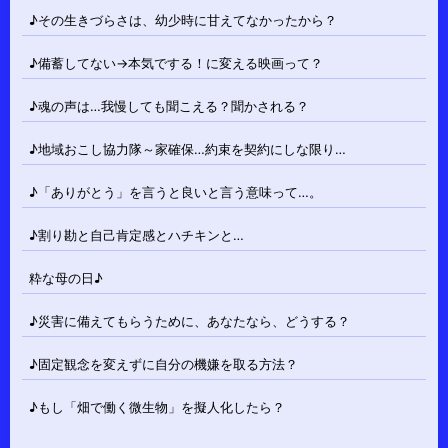
♪その生きづらさは、幼少時に甘えてなかったから？
♪備蓄してない→本気でする！に変える映画って？
♪魂の声は…我慢しても聞こえる？聞かされる？
♪地域おこし協力隊～家確保…約束を契約にしな限り…
♪「ありがとう」を言うと良いと言う意味って…。
♪割り勘と自己肯定感とハチキンと…
粋な母の日♪
♪災害に備えてもらうために、あなたなら、どうする？
♪固定観念を変えずに自分の機嫌を取る方法？
♪もし「畑で働く微生物」を擬人化したら？