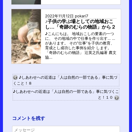
2022年11月12日
pokari7
♪子供の学ぶ場としての地域おこ
し…「奇跡のむらの物語」から２
♪こんにちは。 地域おこしの要素の一つ
に、 その地域の中で仕事を作り出す… …
があります。 その”仕事”を子供の教育、
育成とし成功した事例を紹介 します。
「奇跡のむらの物語」 辻英之氏編著 農文
協...
♪しあわせへの近道は「人は自然の一部である」事に気づ
くこと！８
♪しあわせへの近道は「人は自然の一部である」事に気づくこ
と！１０
コメントを残す