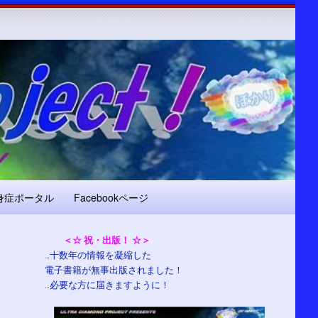
身症ポータル
Facebookページ
＜☆ 祝・出版！ ☆＞
…十数年の情報を凝縮した
電子書籍が無事出版されました！
…必要な方に届きますように！