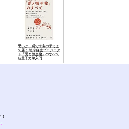
思いは一瞬で宇宙の果てま
で届く 地球蘇生プロジェク
ト「愛と微生物」のすべて
新量子力学入門
売！
集」