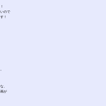
す！
たいので
ます！
た。
うな、
映画が