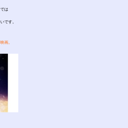
容では
多いです。
う映画。