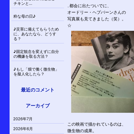
チキンと…
…都会に出たついでに、
オードリー・ヘプバーンさんの
粋な母の日♪
写真展も見てきました（笑）。
☆
♪災害に備えてもらうため
に、あなたなら、どうす
る？
♪固定観念を変えずに自分
の機嫌を取る方法？
♪もし「畑で働く微生物」
を擬人化したら？
最近のコメント
アーカイブ
2026年7月
この映画で描かれているのは、
2026年6月
微生物の成果。