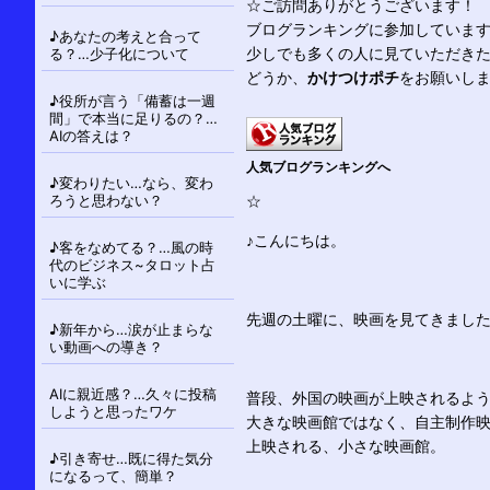
シ
☆ご訪問ありがとうございます！
ョ
ブログランキングに参加していま
♪あなたの考えと合って
ン
る？…少子化について
少しでも多くの人に見ていただき
どうか、
かけつけポチ
をお願いし
♪役所が言う「備蓄は一週
間」で本当に足りるの？…
AIの答えは？
人気ブログランキングへ
♪変わりたい…なら、変わ
ろうと思わない？
☆
♪こんにちは。
♪客をなめてる？…風の時
代のビジネス~タロット占
いに学ぶ
先週の土曜に、映画を見てきまし
♪新年から…涙が止まらな
い動画への導き？
AIに親近感？…久々に投稿
普段、外国の映画が上映されるよ
しようと思ったワケ
大きな映画館ではなく、自主制作
上映される、小さな映画館。
♪引き寄せ…既に得た気分
になるって、簡単？