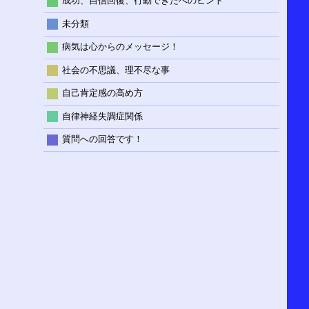
成功、自信回復、行動できたへのヒント
未分類
病気は心からのメッセージ！
社会の不思議、理不尽な事
自己肯定感の高め方
自律神経失調症関係
質問への回答です！