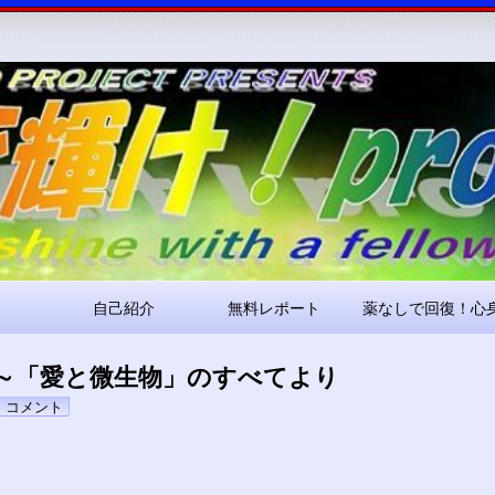
コ
ン
テ
ン
ツ
へ
ス
キ
ッ
プ
自己紹介
無料レポート
薬なしで回復！心
～「愛と微生物」のすべてより
pokari7
コメント