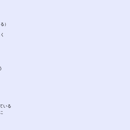
る
なる）
無く
う
ている
に