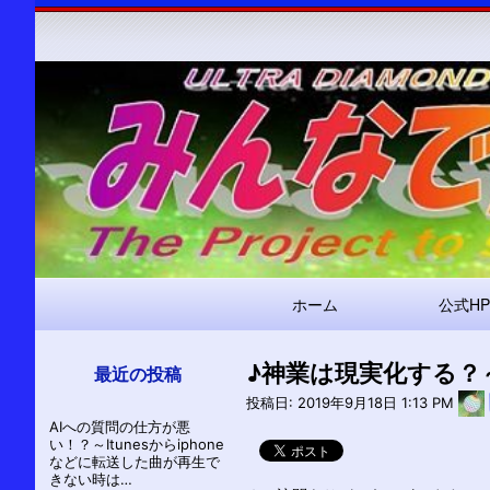
メ
ホーム
公式HP
イ
ン
♪神業は現実化する？
ナ
最近の投稿
ビ
投稿日:
2019年9月18日 1:13 PM
AIへの質問の仕方が悪
ゲ
い！？～Itunesからiphone
ー
などに転送した曲が再生で
きない時は…