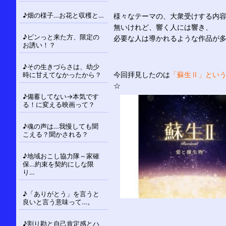
♪畑の様子…お花と収穫と…
様々なテーマの、大衆受けする内
無いけれど、響く人には響き、
♪ピンっと来た方、限定の
必要な人は導かれるような作品が
お誘い！？
♪その生きづらさは、幼少
今回拝見したのは
「蘇生Ⅱ」とい
時に甘えてなかったから？
☆
♪備蓄してない→本気です
る！に変える映画って？
♪魂の声は…我慢しても聞
こえる？聞かされる？
♪地域おこし協力隊～家確
保…約束を契約にしな限
り…
♪「ありがとう」を言うと
良いと言う意味って…。
♪割り勘と自己肯定感とハ