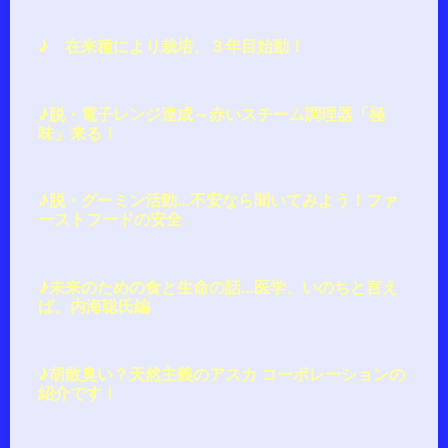
♪ 在来種により栽培、３年目始動！
♪脱・電子レンジ達成～赤いスチーム調理器「極
味」来る！
♪脱・グーミン活動…不安なら聞いてみよう！ファ
ーストフードの安全
♪未来のための食と生命の話…医学、いのちと言え
ば、内海聡氏編
♪胡散臭い？天然主義のアスカ コーポレーションの
紹介です！