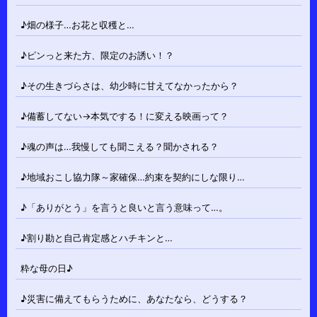
♪畑の様子…お花と収穫と…
♪ピンっと来た方、限定のお誘い！？
♪その生きづらさは、幼少時に甘えてなかったから？
♪備蓄してない→本気でする！に変える映画って？
♪魂の声は…我慢しても聞こえる？聞かされる？
♪地域おこし協力隊～家確保…約束を契約にしな限り…
♪「ありがとう」を言うと良いと言う意味って…。
♪割り勘と自己肯定感とハチキンと…
粋な母の日♪
♪災害に備えてもらうために、あなたなら、どうする？