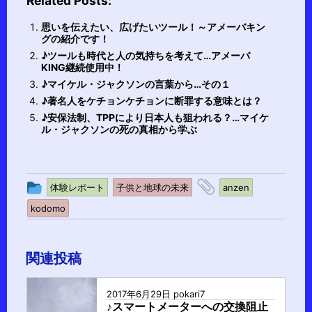
Related Posts:
思いを伝えたい、広げたいツール！～アメーバキン
グの紹介です！
♪ツールも時代と人の気持ちを考えて…アメーバ
KING継続使用中！
♪マイケル・ジャクソンの言葉から…その１
♪著名人をケチョンケチョンに断罪する意味とは？
♪安保法制、TPPにより日本人も狙われる？…マイケ
ル・ジャクソンの死の真相から学ぶ
投
タ
体験レポート
子供と地球の未来
anzen
稿
グ
kodomo
グ
ル
関連投稿
ー
プ
2017年6月29日
pokari7
♪スマートメーターへの交換阻止