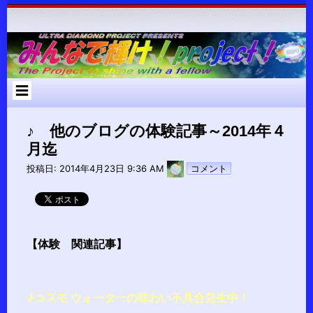
コ
ン
テ
ン
ツ
へ
ス
キ
ッ
プ
♪ 他のブログの体験記事～2014年４
月迄
pokari7
投稿日:
2014年4月23日 9:36 AM
コメント
【体験 関連記事】
♪
コスモ ウォーターの味わい不具合発生中！