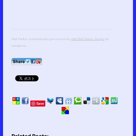
Post Footer automatically generated by
Add Post Footer Plugin
for
wordpress.
Save