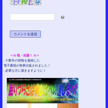
*
＜☆ 祝・出版！ ☆＞
…十数年の情報を凝縮した
電子書籍が無事出版されました！
…必要な方に届きますように！