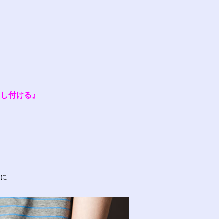
押し付ける』
。
分に