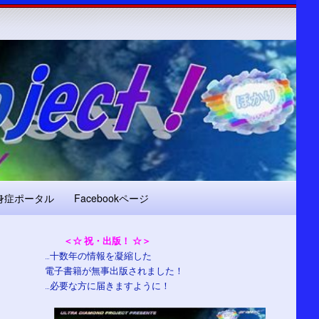
身症ポータル
Facebookページ
＜☆ 祝・出版！ ☆＞
…十数年の情報を凝縮した
電子書籍が無事出版されました！
…必要な方に届きますように！