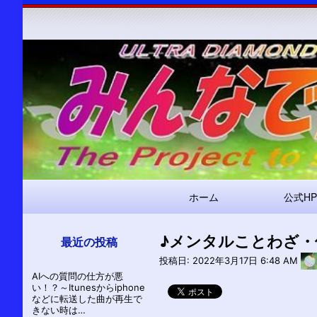
メ
ホーム
公式HP
イ
ン
♪メンタルことわざ・
ナ
最近の投稿
ビ
投稿日:
2022年3月17日 6:48 AM
AIへの質問の仕方が悪
ゲ
い！？～Itunesからiphone
ー
などに転送した曲が再生で
きない時は…