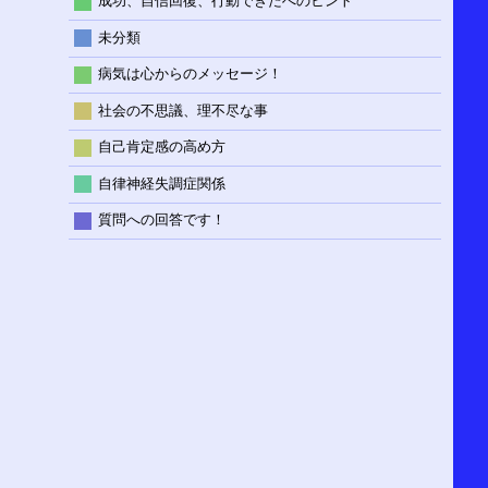
成功、自信回復、行動できたへのヒント
未分類
病気は心からのメッセージ！
社会の不思議、理不尽な事
自己肯定感の高め方
自律神経失調症関係
質問への回答です！