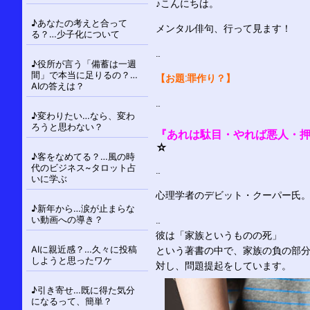
シ
♪こんにちは。
ョ
♪あなたの考えと合って
メンタル俳句、行って見ます！
ン
る？…少子化について
…
♪役所が言う「備蓄は一週
間」で本当に足りるの？…
【お題:罪作り？】
AIの答えは？
…
♪変わりたい…なら、変わ
ろうと思わない？
『あれは駄目・やれば悪人・
☆
♪客をなめてる？…風の時
代のビジネス~タロット占
…
いに学ぶ
心理学者のデビット・クーパー氏
♪新年から…涙が止まらな
い動画への導き？
…
彼は「家族というものの死」
AIに親近感？…久々に投稿
という著書の中で、家族の負の部
しようと思ったワケ
対し、問題提起をしています。
♪引き寄せ…既に得た気分
になるって、簡単？