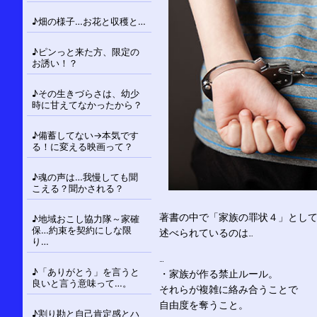
♪畑の様子…お花と収穫と…
♪ピンっと来た方、限定の
お誘い！？
♪その生きづらさは、幼少
時に甘えてなかったから？
♪備蓄してない→本気です
る！に変える映画って？
♪魂の声は…我慢しても聞
こえる？聞かされる？
著書の中で「家族の罪状４」とし
♪地域おこし協力隊～家確
保…約束を契約にしな限
述べられているのは…
り…
…
♪「ありがとう」を言うと
・家族が作る禁止ルール。
良いと言う意味って…。
それらが複雑に絡み合うことで
自由度を奪うこと。
♪割り勘と自己肯定感とハ