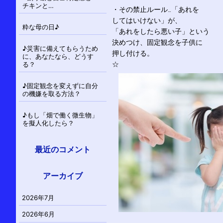
チキンと…
・その禁止ルール…「あれを
してはいけない」が、
粋な母の日♪
「あれをしたら悪い子」という
決めつけ、固定観念を子供に
♪災害に備えてもらうため
押し付ける。
に、あなたなら、どうす
☆
る？
♪固定観念を変えずに自分
の機嫌を取る方法？
♪もし「畑で働く微生物」
を擬人化したら？
最近のコメント
アーカイブ
2026年7月
2026年6月