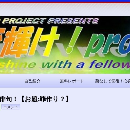
コ
ン
テ
ン
ツ
へ
ス
キ
ッ
プ
自己紹介
無料レポート
薬なしで回復！心
俳句！【お題:罪作り？】
pokari7
コメント