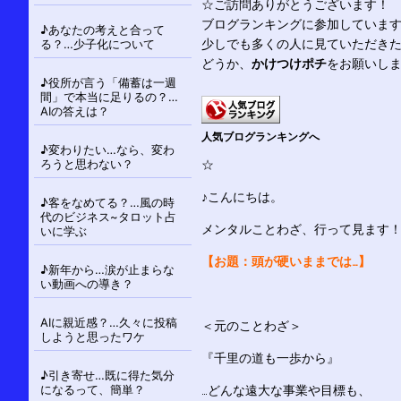
シ
☆ご訪問ありがとうございます！
ョ
ブログランキングに参加していま
♪あなたの考えと合って
ン
る？…少子化について
少しでも多くの人に見ていただき
どうか、
かけつけポチ
をお願いし
♪役所が言う「備蓄は一週
間」で本当に足りるの？…
AIの答えは？
人気ブログランキングへ
♪変わりたい…なら、変わ
ろうと思わない？
☆
♪こんにちは。
♪客をなめてる？…風の時
代のビジネス~タロット占
メンタルことわざ、行って見ます
いに学ぶ
【お題：頭が硬いままでは…】
♪新年から…涙が止まらな
い動画への導き？
AIに親近感？…久々に投稿
＜元のことわざ＞
しようと思ったワケ
『千里の道も一歩から』
♪引き寄せ…既に得た気分
になるって、簡単？
…どんな遠大な事業や目標も、