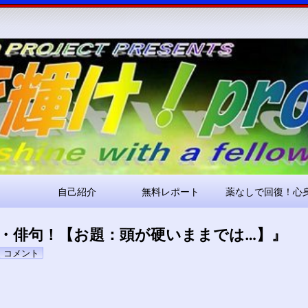
コ
ン
テ
ン
ツ
へ
ス
キ
ッ
プ
自己紹介
無料レポート
薬なしで回復！心
・俳句！【お題：頭が硬いままでは…】』
pokari7
コメント