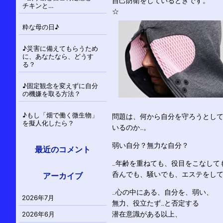
自己防衛をしているときです。
チキンと…
☆
粋な母の日♪
♪災害に備えてもらうため
に、あなたなら、どうす
る？
♪固定観念を変えずに自分
の機嫌を取る方法？
♪もし「畑で働く微生物」
問題は、何から自分を守ろうとし
を擬人化したら？
いるのか…。
弱い自分？無力な自分？
最近のコメント
…年齢を重ねても、役目をこなして
呑んでも、騒いでも、エステをし
アーカイブ
…心の中にある、自分を、弱い、
2026年7月
無力、役立たず…と否定する
潜在意識がある以上、
2026年6月