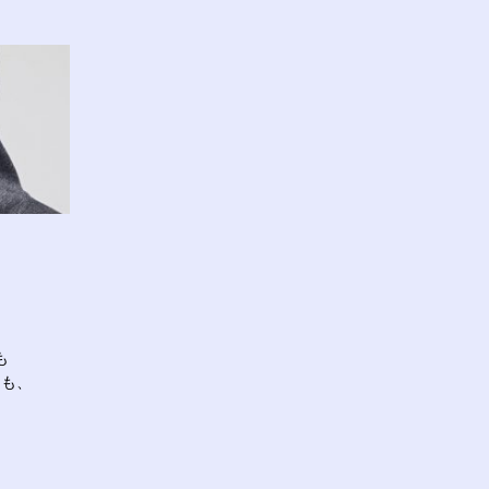
て
も
ても、