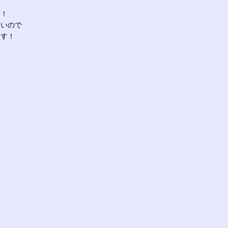
す！
たいので
ます！
！