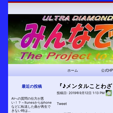
メ
ホーム
公式HP
イ
ン
『♪メンタルことわざ
ナ
最近の投稿
ビ
投稿日:
2019年9月12日 1:13 PM
AIへの質問の仕方が悪
ゲ
い！？～Itunesからiphone
Tweet
ー
などに転送した曲が再生で
きない時は…