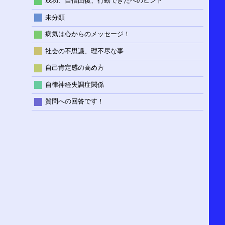
成功、自信回復、行動できたへのヒント
未分類
病気は心からのメッセージ！
社会の不思議、理不尽な事
自己肯定感の高め方
自律神経失調症関係
質問への回答です！