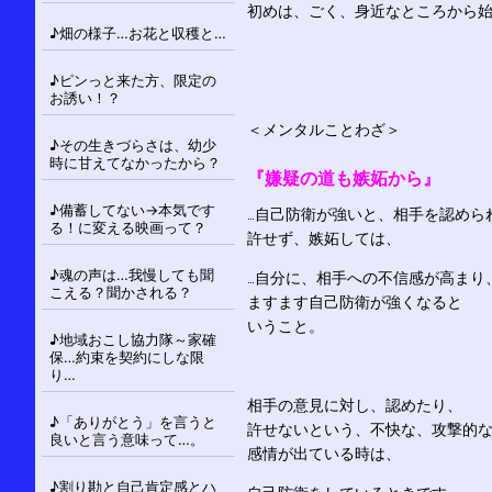
初めは、ごく、身近なところから
♪畑の様子…お花と収穫と…
♪ピンっと来た方、限定の
お誘い！？
＜メンタルことわざ＞
♪その生きづらさは、幼少
時に甘えてなかったから？
『嫌疑の道も嫉妬から』
♪備蓄してない→本気です
…自己防衛が強いと、相手を認めら
る！に変える映画って？
許せず、嫉妬しては、
♪魂の声は…我慢しても聞
…自分に、相手への不信感が高まり
こえる？聞かされる？
ますます自己防衛が強くなると
いうこと。
♪地域おこし協力隊～家確
保…約束を契約にしな限
り…
相手の意見に対し、認めたり、
♪「ありがとう」を言うと
許せないという、不快な、攻撃的
良いと言う意味って…。
感情が出ている時は、
♪割り勘と自己肯定感とハ