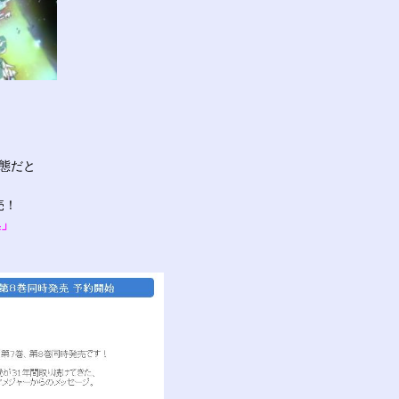
態だと
売！
集」