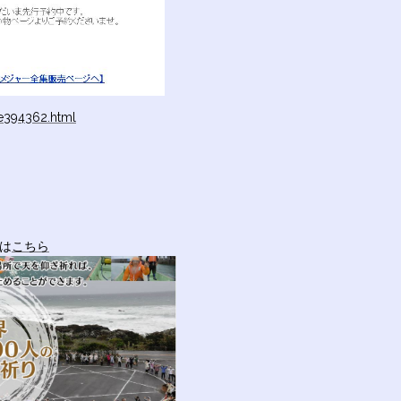
ge394362.html
細は
こちら