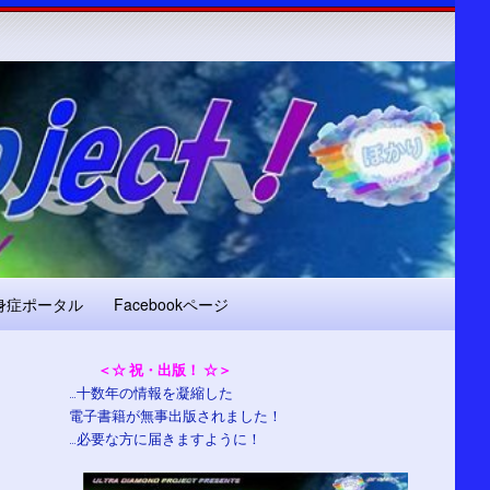
身症ポータル
Facebookページ
＜☆ 祝・出版！ ☆＞
…十数年の情報を凝縮した
電子書籍が無事出版されました！
…必要な方に届きますように！