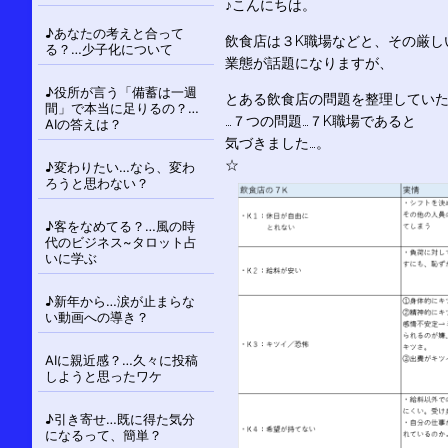
シ
♪こんにちは。
ョ
♪あなたの考えと合って
飲食店は３K職場などと、その厳し
ン
る？…少子化について
業態が話題になりますが、
♪役所が言う「備蓄は一週
とある飲食店の問題を整理してい
間」で本当に足りるの？…
…７つの問題…７K職場であると
AIの答えは？
気づきました…。
☆
♪変わりたい…なら、変わ
ろうと思わない？
♪客をなめてる？…風の時
代のビジネス~タロット占
いに学ぶ
♪新年から…涙が止まらな
い動画への導き？
AIに親近感？…久々に投稿
しようと思ったワケ
♪引き寄せ…既に得た気分
になるって、簡単？