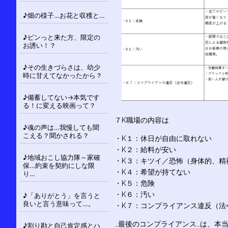
♪畑の様子…お花と収穫と…
♪ピンっと来た方、限定の
お誘い！？
♪その生きづらさは、幼少
時に甘えてなかったから？
♪備蓄してない→本気です
る！に変える映画って？
７K職場の内容は
♪魂の声は…我慢しても聞
こえる？聞かされる？
・K１：休日が自由に取れない
・K２：給料が安い
♪地域おこし協力隊～家確
・K３：キツイ／恐怖（身体的、精
保…約束を契約にしな限
・K４：希望が持てない
り…
・K５：危険
・K６：汚い
♪「ありがとう」を言うと
良いと言う意味って…。
・K７：コンプライアンス違反（法
…最後のコンプライアンス…は、本
♪割り勘と自己肯定感とハ