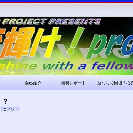
コ
ン
テ
ン
ツ
へ
ス
キ
ッ
プ
自己紹介
無料レポート
薬なしで回復！心
！？
pokari7
コメント