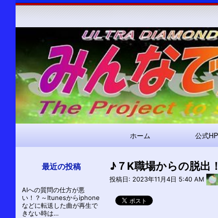
メ
ホーム
公式HP
イ
ン
♪７K職場からの脱出
ナ
最近の投稿
ビ
投稿日:
2023年11月4日 5:40 AM
AIへの質問の仕方が悪
ゲ
い！？～Itunesからiphone
ー
などに転送した曲が再生で
きない時は…