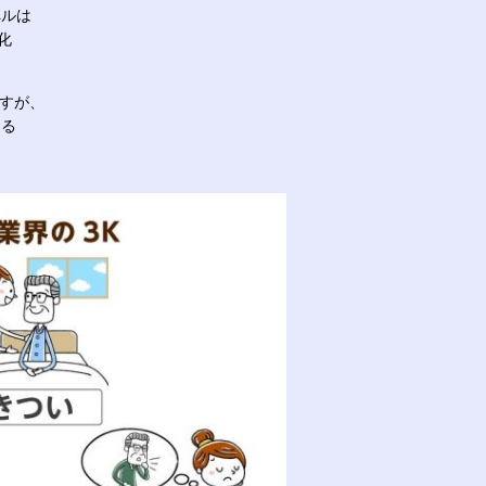
ペルは
化
ますが、
ある