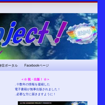
身症ポータル
Facebookページ
＜☆ 祝・出版！ ☆＞
…十数年の情報を凝縮した
電子書籍が無事出版されました！
…必要な方に届きますように！