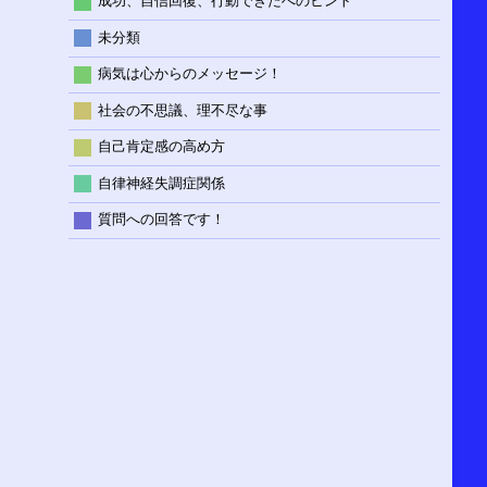
成功、自信回復、行動できたへのヒント
未分類
病気は心からのメッセージ！
社会の不思議、理不尽な事
自己肯定感の高め方
自律神経失調症関係
質問への回答です！