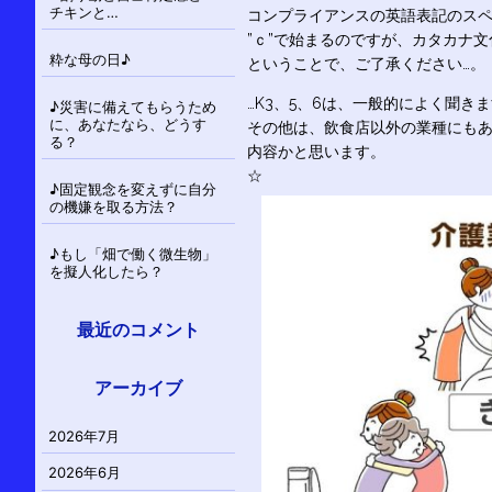
チキンと…
コンプライアンスの英語表記のス
”ｃ”で始まるのですが、カタカナ文
粋な母の日♪
ということで、ご了承ください…。
…K3、5、6は、一般的によく聞き
♪災害に備えてもらうため
に、あなたなら、どうす
その他は、飲食店以外の業種にも
る？
内容かと思います。
☆
♪固定観念を変えずに自分
の機嫌を取る方法？
♪もし「畑で働く微生物」
を擬人化したら？
最近のコメント
アーカイブ
2026年7月
2026年6月