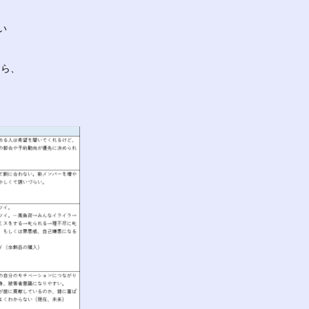
い
たら、