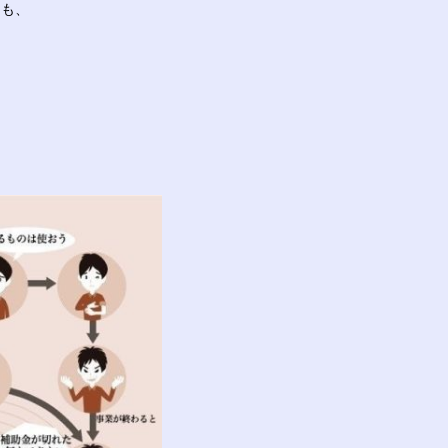
しも、
。