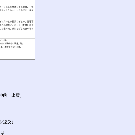
神的、出費）
令違反）
当は