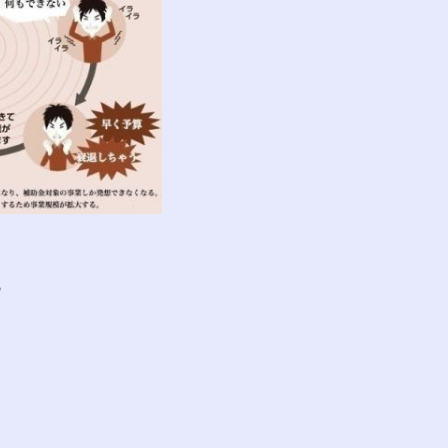
の
も
。