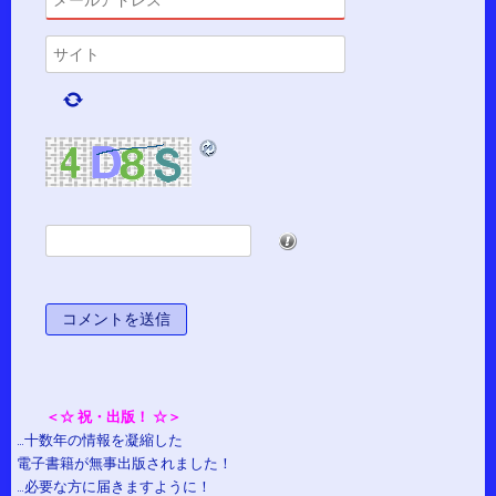
*
＜☆ 祝・出版！ ☆＞
…十数年の情報を凝縮した
電子書籍が無事出版されました！
…必要な方に届きますように！