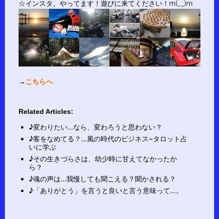
☆インスタ、やってます！遊びに来てください！m(__)m
→
こちらへ
Related Articles:
♪変わりたい…なら、変わろうと思わない？
♪客をなめてる？…風の時代のビジネス~タロット占
いに学ぶ
♪その生きづらさは、幼少時に甘えてなかったか
ら？
♪魂の声は…我慢しても聞こえる？聞かされる？
♪「ありがとう」を言うと良いと言う意味って…。