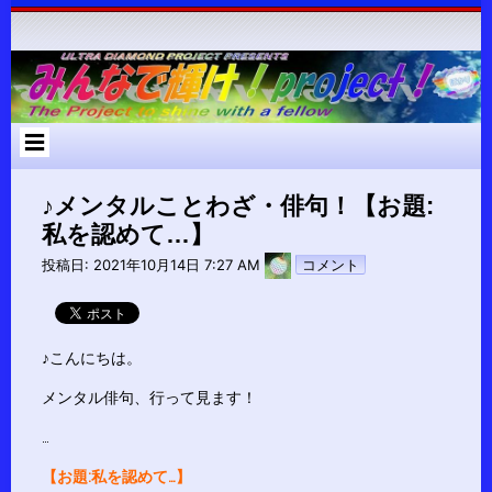
コ
ン
テ
ン
ツ
へ
ス
キ
ッ
プ
♪メンタルことわざ・俳句！【お題:
私を認めて…】
pokari7
投稿日:
2021年10月14日 7:27 AM
コメント
♪こんにちは。
メンタル俳句、行って見ます！
…
【お題:私を認めて…】