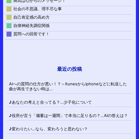
病気は心からのメッセージ！
社会の不思議、理不尽な事
自己肯定感の高め方
自律神経失調症関係
質問への回答です！
最近の投稿
AIへの質問の仕方が悪い！？～Itunesからiphoneなどに転送した
曲が再生できない時は…
♪あなたの考えと合ってる？…少子化について
♪役所が言う「備蓄は一週間」で本当に足りるの？…AIの答えは？
♪変わりたい…なら、変わろうと思わない？