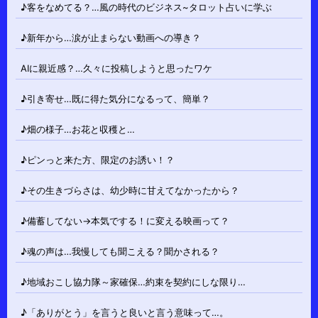
♪客をなめてる？…風の時代のビジネス~タロット占いに学ぶ
♪新年から…涙が止まらない動画への導き？
AIに親近感？…久々に投稿しようと思ったワケ
♪引き寄せ…既に得た気分になるって、簡単？
♪畑の様子…お花と収穫と…
♪ピンっと来た方、限定のお誘い！？
♪その生きづらさは、幼少時に甘えてなかったから？
♪備蓄してない→本気でする！に変える映画って？
♪魂の声は…我慢しても聞こえる？聞かされる？
♪地域おこし協力隊～家確保…約束を契約にしな限り…
♪「ありがとう」を言うと良いと言う意味って…。