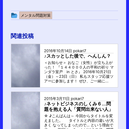
投
メンタル問題対策
稿
グ
関連投稿
ル
ー
2016年10月14日
pokari7
プ
♪スカッとした後で、へんしん？
＜お知らせ＞ おなご（女性）が立ち上が
った！ 『１４４０００人の平和の祈り マ
ンダラ室戸 in とさ』 2016年10月21日
（金）～23日（日） 私もスタッフ応援ツ
アーに参加します！ ぜひ、ご一緒に...
2015年3月11日
pokari7
♪ネットビジネスのしくみ６…問
題を抱える人「質問出来ない人」
☆ ♪こんばんは～ 今回からタイトルを変
えました。 タイトルと内容の違いが大
きく なってしまったので… という理由で