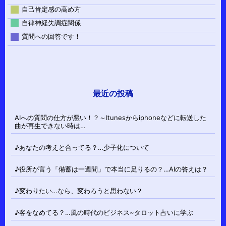
自己肯定感の高め方
自律神経失調症関係
質問への回答です！
最近の投稿
AIへの質問の仕方が悪い！？～Itunesからiphoneなどに転送した
曲が再生できない時は…
♪あなたの考えと合ってる？…少子化について
♪役所が言う「備蓄は一週間」で本当に足りるの？…AIの答えは？
♪変わりたい…なら、変わろうと思わない？
♪客をなめてる？…風の時代のビジネス~タロット占いに学ぶ