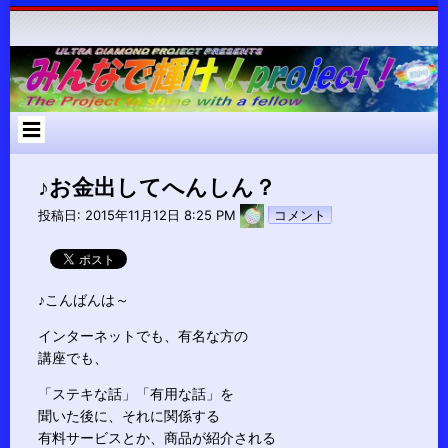
コ
ン
テ
ン
ツ
へ
ス
キ
ッ
プ
♪お金出してへんしん？
pokari7
投稿日:
2015年11月12日 8:25 PM
コメント
♪こんばんは～
インターネットでも、有名な方の
講座でも、
「ステキな話」「有用な話」を
聞いた後に、それに関係する
有料サービスとか、商品が紹介される