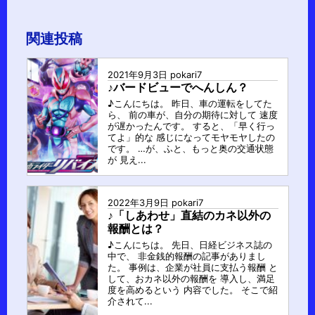
ル
ー
関連投稿
プ
2021年9月3日
pokari7
♪バードビューでへんしん？
♪こんにちは。 昨日、車の運転をしてた
ら、 前の車が、自分の期待に対して 速度
が遅かったんです。 すると、「早く行っ
てよ」的な 感じになってモヤモヤしたの
です。 …が、ふと、もっと奥の交通状態
が 見え...
2022年3月9日
pokari7
♪「しあわせ」直結のカネ以外の
報酬とは？
♪こんにちは。 先日、日経ビジネス誌の
中で、 非金銭的報酬の記事がありまし
た。 事例は、企業が社員に支払う報酬 と
して、おカネ以外の報酬を 導入し、満足
度を高めるという 内容でした。 そこで紹
介されて...