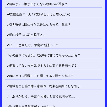
♪新年から…涙が止まらない動画への導き？
AIに親近感？…久々に投稿しようと思ったワケ
♪引き寄せ…既に得た気分になるって、簡単？
♪畑の様子…お花と収穫と…
♪ピンっと来た方、限定のお誘い！？
♪その生きづらさは、幼少時に甘えてなかったから？
♪備蓄してない→本気でする！に変える映画って？
♪魂の声は…我慢しても聞こえる？聞かされる？
♪地域おこし協力隊～家確保…約束を契約にしな限り…
♪「ありがとう」を言うと良いと言う意味って…。
♪割り勘と自己肯定感とハチキンと…