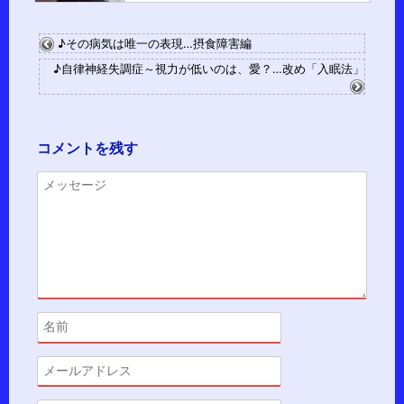
♪その病気は唯一の表現…摂食障害編
♪自律神経失調症～視力が低いのは、愛？…改め「入眠法」
コメントを残す