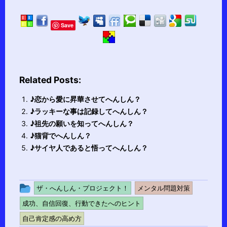
Save
Related Posts:
♪恋から愛に昇華させてへんしん？
♪ラッキーな事は記録してへんしん？
♪祖先の願いを知ってへんしん？
♪猫背でへんしん？
♪サイヤ人であると悟ってへんしん？
投
ザ・へんしん・プロジェクト！
メンタル問題対策
稿
成功、自信回復、行動できたへのヒント
グ
自己肯定感の高め方