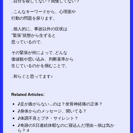
…自分を殺してない？我慢してない？
…こんなキーワードから、心理面や
行動の問題を探ります。
…個人的に、事故以外の症状は
”緊張”状態から生ずると
思っているので、
その緊張が何によって…どんな
価値観や思い込み、判断基準から
生じているのかを掴むことで、
…和らぐと思ってます♪
Related Articles:
♪足が曲がらない…のは？坐骨神経痛の正体？
♪身体からのメッセージ、聞いてる？
♪体調不良とプチ・サイレント？
♪奇跡の5日連続休暇なのに寝込んだ理由～病は気か
ら？４