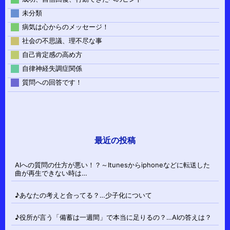
未分類
病気は心からのメッセージ！
社会の不思議、理不尽な事
自己肯定感の高め方
自律神経失調症関係
質問への回答です！
最近の投稿
AIへの質問の仕方が悪い！？～Itunesからiphoneなどに転送した
曲が再生できない時は…
♪あなたの考えと合ってる？…少子化について
♪役所が言う「備蓄は一週間」で本当に足りるの？…AIの答えは？