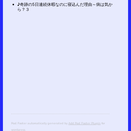
♪奇跡の5日連続休暇なのに寝込んだ理由～病は気か
ら？３
Post Footer automatically generated by
Add Post Footer Plugin
for
wordpress.