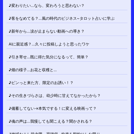
♪変わりたい…なら、変わろうと思わない？
♪客をなめてる？…風の時代のビジネス~タロット占いに学ぶ
♪新年から…涙が止まらない動画への導き？
AIに親近感？…久々に投稿しようと思ったワケ
♪引き寄せ…既に得た気分になるって、簡単？
♪畑の様子…お花と収穫と…
♪ピンっと来た方、限定のお誘い！？
♪その生きづらさは、幼少時に甘えてなかったから？
♪備蓄してない→本気でする！に変える映画って？
♪魂の声は…我慢しても聞こえる？聞かされる？