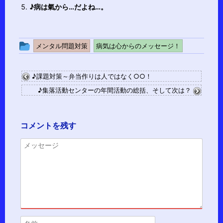
♪病は氣から…だよね…。
投
メンタル問題対策
病気は心からのメッセージ！
稿
グ
♪課題対策～弁当作りは人ではなく○○！
ル
♪集落活動センターの年間活動の総括、そして次は？
ー
プ
コメントを残す