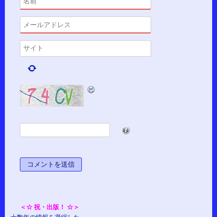
*
＜☆ 祝・出版！ ☆＞