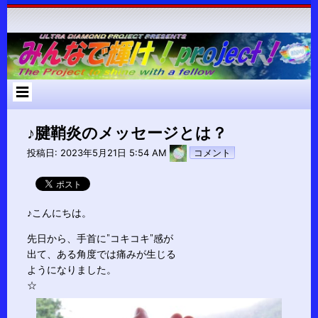
コ
ン
テ
ン
ツ
へ
ス
キ
ッ
プ
♪腱鞘炎のメッセージとは？
pokari7
投稿日:
2023年5月21日 5:54 AM
コメント
♪こんにちは。
先日から、手首に”コキコキ”感が
出て、ある角度では痛みが生じる
ようになりました。
☆