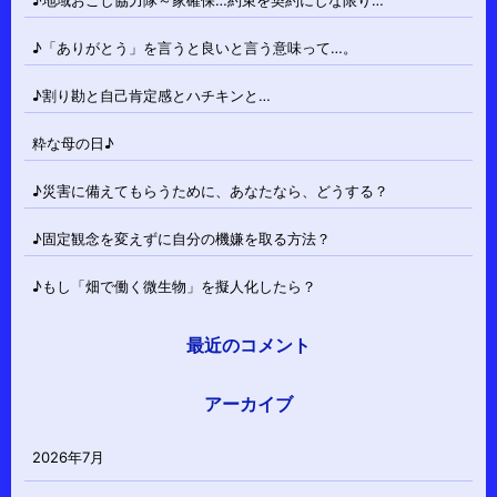
♪地域おこし協力隊～家確保…約束を契約にしな限り…
♪「ありがとう」を言うと良いと言う意味って…。
♪割り勘と自己肯定感とハチキンと…
粋な母の日♪
♪災害に備えてもらうために、あなたなら、どうする？
♪固定観念を変えずに自分の機嫌を取る方法？
♪もし「畑で働く微生物」を擬人化したら？
最近のコメント
アーカイブ
2026年7月