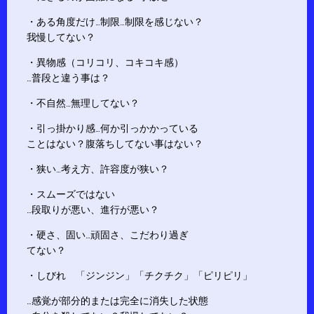
・ある角度だけ…制限…制限を感じない？
我慢してない？
・異物感（コリコリ、コキコキ感）
…普段と違う事は？
・不自然…無理してない？
・引っ掛かり感…何か引っかかっている
ことはない？腹落ちしてない事はない？
・狭い…考え方、許容度が狭い？
・スムーズではない
…段取りが悪い、進行が悪い？
・硬さ、固い…頑固さ、こだわり過ぎ
てない？
・しびれ 「ジンジン」「チクチク」「ピリピリ」
…感覚が部分的または完全に消失した状態