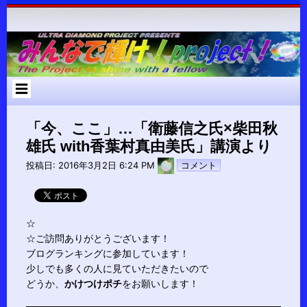
コ
ン
テ
ン
ツ
へ
ス
キ
ッ
プ
「今、ここ」…「衛藤信之氏×柴田秋
雄氏 with香葉村真由美氏」講演より
pokari7
投稿日:
2016年3月2日 6:24 PM
コメント
☆
☆ご訪問ありがとうございます！
ブログランキングに参加しています！
少しでも多くの人に見ていただきたいので
どうか、
かけつけポチ
をお願いします！