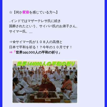
☆【何か
変容
を感じている方へ】
…インドではマザーテレサ氏に続き
国葬されたという、サイババ氏のお弟子さん、
サイマー氏。
⇒
☆
サイマー氏が１０８人の高僧と
日本で平和を祈る！？今年の１０月です！
⇒「
世界144,000人の平和の祈り
」