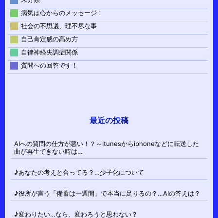
病気は心からのメッセージ！
社会の不思議、理不尽な事
自己肯定感の高め方
自律神経失調症関係
質問への回答です！
最近の投稿
AIへの質問の仕方が悪い！？～Itunesからiphoneなどに転送した
曲が再生できない時は…
♪あなたの考えと合ってる？…少子化について
♪役所が言う「備蓄は一週間」で本当に足りるの？…AIの答えは？
♪変わりたい…なら、変わろうと思わない？