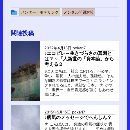
投
メンター・モデリング
メンタル問題対策
稿
グ
関連投稿
ル
ー
2022年4月13日
pokari7
プ
♪エコビレ～生きづらさの真因と
は？～「人新世の「資本論」から
考える２
♪こんにちは。 社会における、不公平、
争い、消耗… 人の無力感、孤独感。 そん
な問題の影響は世界ワーストに ランキン
グされてるほど、深刻な 日本。 ☆ かつ
て、世界一、自己肯定感が強く しあわせ
感にあ...
2015年5月15日
pokari7
♪病気のメッセージでへんしん？
☆ こんばんは。 突然の病気の症状が 貴
方を襲う場合があります。 初めは無視