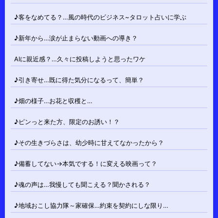
♪客をなめてる？…風の時代のビジネス~タロット占いに学ぶ
♪新年から…涙が止まらない動画への導き？
AIに親近感？…久々に投稿しようと思ったワケ
♪引き寄せ…既に得た気分になるって、簡単？
♪畑の様子…お花と収穫と…
♪ピンっと来た方、限定のお誘い！？
♪その生きづらさは、幼少時に甘えてなかったから？
♪備蓄してない→本気でする！に変える映画って？
♪魂の声は…我慢しても聞こえる？聞かされる？
♪地域おこし協力隊～家確保…約束を契約にしな限り…