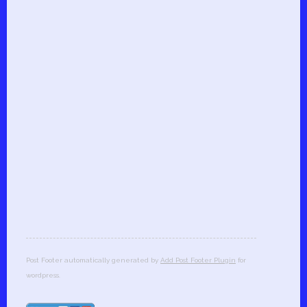
Post Footer automatically generated by
Add Post Footer Plugin
for
wordpress.