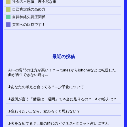
社会の不思議、理不尽な事
自己肯定感の高め方
自律神経失調症関係
質問への回答です！
最近の投稿
AIへの質問の仕方が悪い！？～Itunesからiphoneなどに転送した
曲が再生できない時は…
♪あなたの考えと合ってる？…少子化について
♪役所が言う「備蓄は一週間」で本当に足りるの？…AIの答えは？
♪変わりたい…なら、変わろうと思わない？
♪客をなめてる？…風の時代のビジネス~タロット占いに学ぶ