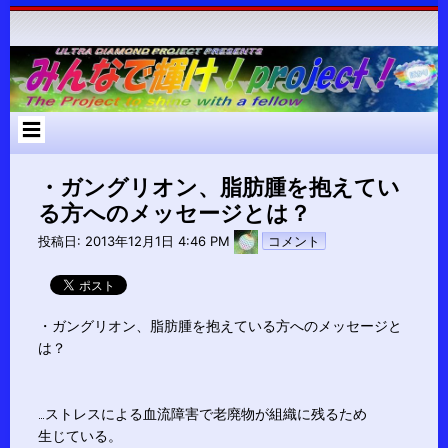
コ
ン
テ
ン
ツ
へ
ス
キ
ッ
プ
・ガングリオン、脂肪腫を抱えてい
る方へのメッセージとは？
pokari7
投稿日:
2013年12月1日 4:46 PM
コメント
・ガングリオン、脂肪腫を抱えている方へのメッセージと
は？
…ストレスによる血流障害で老廃物が組織に残るため
生じている。