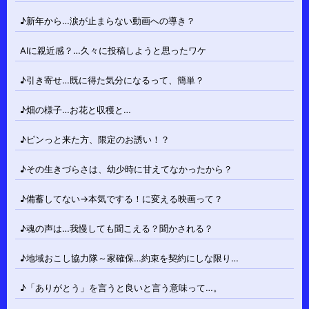
♪新年から…涙が止まらない動画への導き？
AIに親近感？…久々に投稿しようと思ったワケ
♪引き寄せ…既に得た気分になるって、簡単？
♪畑の様子…お花と収穫と…
♪ピンっと来た方、限定のお誘い！？
♪その生きづらさは、幼少時に甘えてなかったから？
♪備蓄してない→本気でする！に変える映画って？
♪魂の声は…我慢しても聞こえる？聞かされる？
♪地域おこし協力隊～家確保…約束を契約にしな限り…
♪「ありがとう」を言うと良いと言う意味って…。