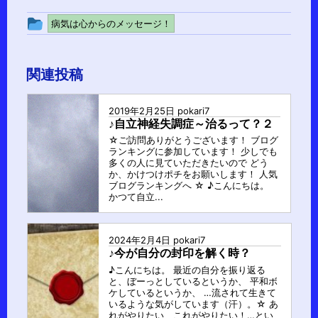
投
病気は心からのメッセージ！
稿
グ
関連投稿
ル
ー
2019年2月25日
pokari7
プ
♪自立神経失調症～治るって？２
☆ご訪問ありがとうございます！ ブログ
ランキングに参加しています！ 少しでも
多くの人に見ていただきたいので どう
か、かけつけポチをお願いします！ 人気
ブログランキングへ ☆ ♪こんにちは。
かつて自立...
2024年2月4日
pokari7
♪今が自分の封印を解く時？
♪こんにちは。 最近の自分を振り返る
と、ぼーっとしているというか、 平和ボ
ケしているというか、 …流されて生きて
いるような気がしています（汗）。☆ あ
れがやりたい、これがやりたい！…とい