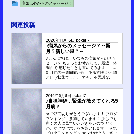
投
病気は心からのメッセージ！
稿
グ
関連投稿
ル
ー
2020年11月16日
pokari7
プ
♪病気からのメッセージ？～新
月？新しい風？～
♪こんにちは。 いつもの病気からのメッ
セージを ちょっとお休みして、最近、体
調面で 感じたことを書いてみます。 …
新月前の一週間前から、ある意味 絶不調
という状態でした。 でも、不思議な...
2016年5月9日
pokari7
♪自律神経…緊張が教えてくれる5
月病？
☆ご訪問ありがとうございます！ ブログ
ランキングに参加しています！ 少しでも
多くの人に見ていただきたいので どう
か、かけつけポチをお願いします！ 人気
ブログランキングへ ☆ ♪おはようござい