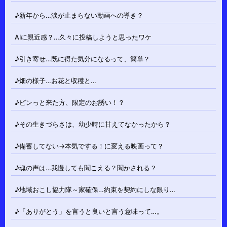
♪新年から…涙が止まらない動画への導き？
AIに親近感？…久々に投稿しようと思ったワケ
♪引き寄せ…既に得た気分になるって、簡単？
♪畑の様子…お花と収穫と…
♪ピンっと来た方、限定のお誘い！？
♪その生きづらさは、幼少時に甘えてなかったから？
♪備蓄してない→本気でする！に変える映画って？
♪魂の声は…我慢しても聞こえる？聞かされる？
♪地域おこし協力隊～家確保…約束を契約にしな限り…
♪「ありがとう」を言うと良いと言う意味って…。