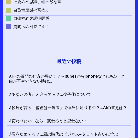
社会の不思議、理不尽な事
自己肯定感の高め方
自律神経失調症関係
質問への回答です！
最近の投稿
AIへの質問の仕方が悪い！？～Itunesからiphoneなどに転送した
曲が再生できない時は…
♪あなたの考えと合ってる？…少子化について
♪役所が言う「備蓄は一週間」で本当に足りるの？…AIの答えは？
♪変わりたい…なら、変わろうと思わない？
♪客をなめてる？…風の時代のビジネス~タロット占いに学ぶ