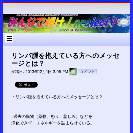
コ
ン
テ
ン
ツ
へ
ス
キ
ッ
プ
リンパ腫を抱えている方へのメッセ
ージとは？
pokari7
投稿日:
2013年12月1日 3:05 PM
コメント
・リンパ腫を抱えている方へのメッセージとは？
…過去の異物（薬物、怒り、悲しみ）などを
浄化できず、エネルギーを詰まらせている。