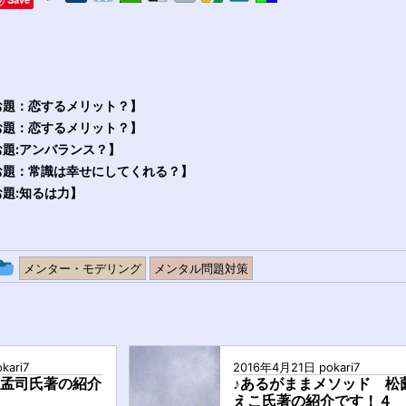
お題：恋するメリット？】
お題：恋するメリット？】
題:アンバランス？】
お題：常識は幸せにしてくれる？】
題:知るは力】
投
メンター・モデリング
メンタル問題対策
稿
グ
ル
kari7
2016年4月21日
pokari7
ー
老孟司氏著の紹介
♪あるがままメソッド 松
えこ氏著の紹介です！４