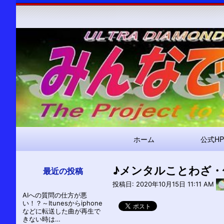
メ
ホーム
公式HP
イ
ン
♪メンタルことわざ・
ナ
最近の投稿
ビ
投稿日:
2020年10月15日 11:11 AM
AIへの質問の仕方が悪
ゲ
い！？～Itunesからiphone
ー
などに転送した曲が再生で
きない時は…