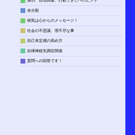
成功、自信回復、行動できたへのヒント
未分類
病気は心からのメッセージ！
社会の不思議、理不尽な事
自己肯定感の高め方
自律神経失調症関係
質問への回答です！