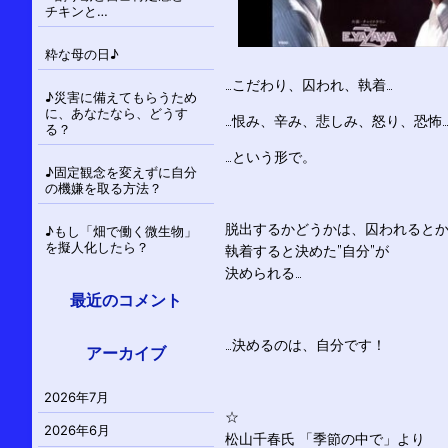
チキンと…
粋な母の日♪
…こだわり、囚われ、執着…
♪災害に備えてもらうため
に、あなたなら、どうす
…恨み、辛み、悲しみ、怒り、恐怖
る？
…という形で。
♪固定観念を変えずに自分
の機嫌を取る方法？
脱出するかどうかは、囚われると
♪もし「畑で働く微生物」
を擬人化したら？
執着すると決めた”自分”が
決められる…
最近のコメント
…決めるのは、自分です！
アーカイブ
2026年7月
☆
2026年6月
松山千春氏 「季節の中で」より