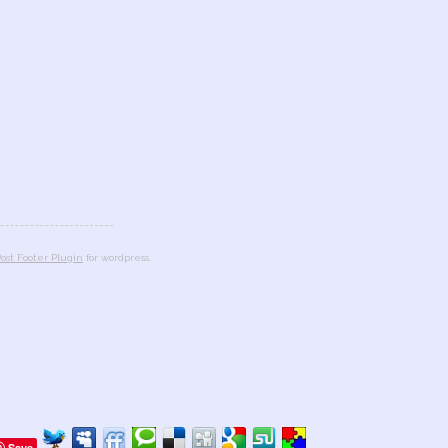
ost Footer Plugin
for wordpress.
Save