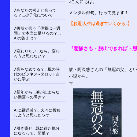
シ
♪こんにちは。
ョ
♪あなたの考えと合って
メンタル俳句、行って見ます！
ン
る？…少子化について
【お題:人生は過ぎていくから…】
♪役所が言う「備蓄は一週
間」で本当に足りるの？…
AIの答えは？
『悲惨さも・脱出できれば・
♪変わりたい…なら、変わ
ろうと思わない？
♪客をなめてる？…風の時
故・阿久悠さんの「無冠の父」と
代のビジネス~タロット占
小説から。
いに学ぶ
☆
♪新年から…涙が止まらな
い動画への導き？
AIに親近感？…久々に投稿
しようと思ったワケ
♪引き寄せ…既に得た気分
になるって、簡単？