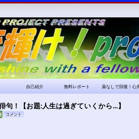
コ
ン
テ
ン
ツ
へ
ス
キ
ッ
プ
自己紹介
無料レポート
薬なしで回復！心
俳句！【お題:人生は過ぎていくから…】
pokari7
コメント