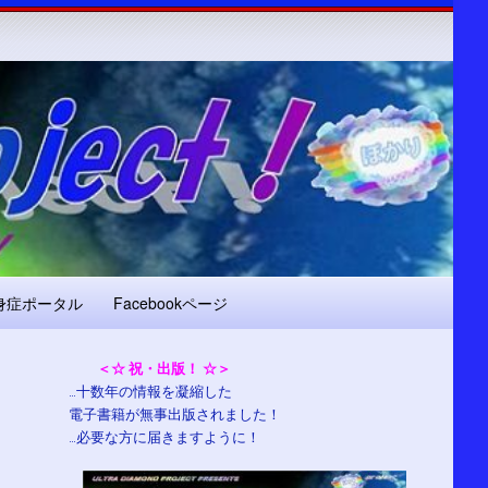
身症ポータル
Facebookページ
＜☆ 祝・出版！ ☆＞
…十数年の情報を凝縮した
電子書籍が無事出版されました！
…必要な方に届きますように！