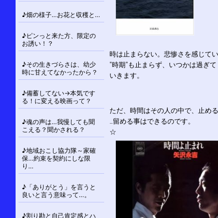
♪畑の様子…お花と収穫と…
♪ピンっと来た方、限定の
お誘い！？
時は止まらない。悲惨さを感じて
♪その生きづらさは、幼少
”時期”も止まらず、いつかは過ぎて
時に甘えてなかったから？
いきます。
♪備蓄してない→本気です
る！に変える映画って？
ただ、時間はその人の中で、止める
…留める事はできるのです。
♪魂の声は…我慢しても聞
こえる？聞かされる？
☆
♪地域おこし協力隊～家確
保…約束を契約にしな限
り…
♪「ありがとう」を言うと
良いと言う意味って…。
♪割り勘と自己肯定感とハ