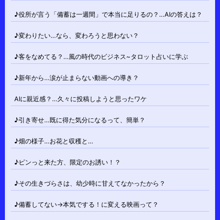
♪役所が言う「備蓄は一週間」で本当に足りるの？…AIの答えは？
♪変わりたい…なら、変わろうと思わない？
♪客をなめてる？…風の時代のビジネス~タロット占いに学ぶ
♪新年から…涙が止まらない動画への導き？
AIに親近感？…久々に投稿しようと思ったワケ
♪引き寄せ…既に得た気分になるって、簡単？
♪畑の様子…お花と収穫と…
♪ピンっと来た方、限定のお誘い！？
♪その生きづらさは、幼少時に甘えてなかったから？
♪備蓄してない→本気でする！に変える映画って？