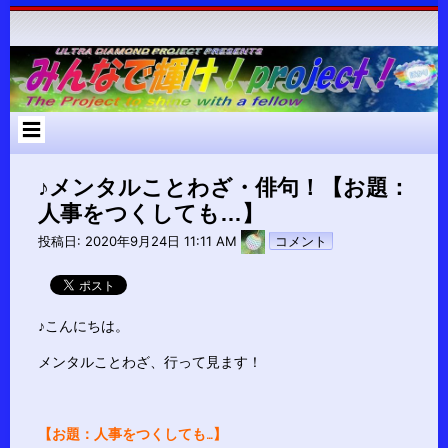
コ
ン
テ
ン
ツ
へ
ス
キ
ッ
プ
♪メンタルことわざ・俳句！【お題：
人事をつくしても…】
pokari7
投稿日:
2020年9月24日 11:11 AM
コメント
♪こんにちは。
メンタルことわざ、行って見ます！
【お題：人事をつくしても…】