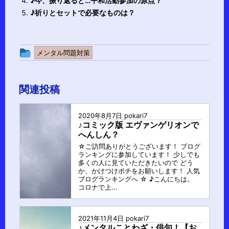
♪今、振り返ると…平和活動参加の原点？
♪祈りとセットで必要なものは？
投
メンタル問題対策
稿
グ
関連投稿
ル
ー
2020年8月7日
pokari7
プ
♪コミック版 エヴァンゲリオンで
へんしん？
☆ご訪問ありがとうございます！ ブログ
ランキングに参加しています！ 少しでも
多くの人に見ていただきたいので どう
か、かけつけポチをお願いします！ 人気
ブログランキングへ ☆ ♪こんにちは。
コロナで上...
2021年11月4日
pokari7
♪メンタルことわざ・俳句！【お