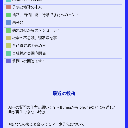
子供と地球の未来
成功、自信回復、行動できたへのヒント
未分類
病気は心からのメッセージ！
社会の不思議、理不尽な事
自己肯定感の高め方
自律神経失調症関係
質問への回答です！
最近の投稿
AIへの質問の仕方が悪い！？～Itunesからiphoneなどに転送した
曲が再生できない時は…
♪あなたの考えと合ってる？…少子化について