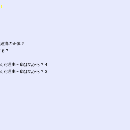
す）
神経痛の正体？
てる？
？
込んだ理由～病は気から？４
込んだ理由～病は気から？３