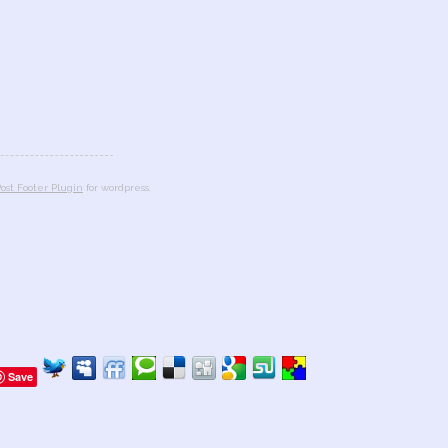
ost Footer Plugin
for wordpress.
Save