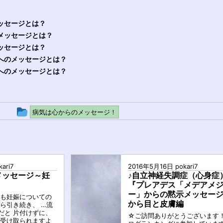
ッセージとは？
メッセージとは？
ッセージとは？
へのメッセージとは？
へのメッセージとは？
投
病気は心からのメッセージ！
稿
グ
ル
kari7
2016年5月16日
pokari7
ー
メッセージ～妊
♪自立神経失調症（心身症
『プレアデス「メデアメ
プ
ー」からの黙示メッセー
回も妊娠についての
から目と皮膚編
ら引き続き、 …流
だと 片付けずに、
☆ご訪問ありがとうございます！
 受け取られますよ