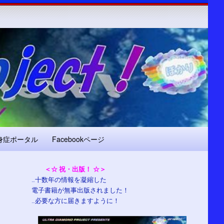
身症ポータル
Facebookページ
＜☆ 祝・出版！ ☆＞
…十数年の情報を凝縮した
電子書籍が無事出版されました！
…必要な方に届きますように！