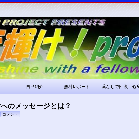
コ
ン
テ
ン
ツ
へ
ス
キ
ッ
プ
自己紹介
無料レポート
薬なしで回復！心
方へのメッセージとは？
pokari7
コメント