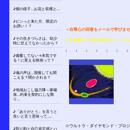
♪畑の様子…お花と収穫と…
♪ピンっと来た方、限定の
お誘い！？
＜自尊心の回復をメールで学びま
♪その生きづらさは、幼少
心を回復して社会を変えたい！ウル
時に甘えてなかったから？
↓ ↓ ↓ ↓ ↓ ↓ ↓
♪備蓄してない→本気です
る！に変える映画って？
♪魂の声は…我慢しても聞
こえる？聞かされる？
♪地域おこし協力隊～家確
保…約束を契約にしな限
り…
♪「ありがとう」を言うと
良いと言う意味って…。
☆ウルトラ・ダイヤモンド・プロジェク
♪割り勘と自己肯定感とハ