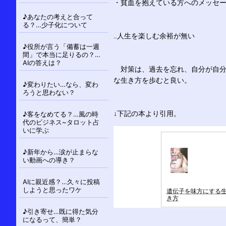
シ
・貧血を抱えている方へのメッセ
ョ
♪あなたの考えと合って
ン
る？…少子化について
…人生を楽しむ余裕が無い
♪役所が言う「備蓄は一週
間」で本当に足りるの？…
AIの答えは？
対策は、過去を忘れ、自分が自分
な生き方を歩むと良い。
♪変わりたい…なら、変わ
ろうと思わない？
↓下記の本より引用。
♪客をなめてる？…風の時
代のビジネス~タロット占
いに学ぶ
♪新年から…涙が止まらな
い動画への導き？
AIに親近感？…久々に投稿
しようと思ったワケ
遺伝子を味方にする
き方
♪引き寄せ…既に得た気分
になるって、簡単？