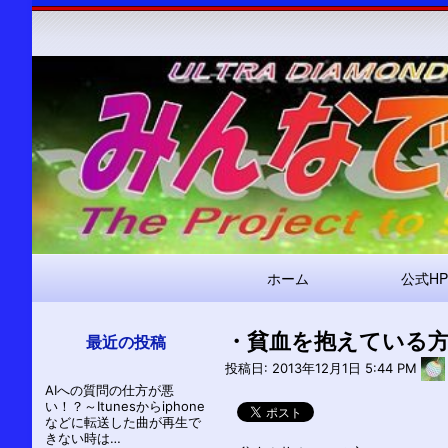
メ
ホーム
公式HP
イ
ン
・貧血を抱えている
ナ
最近の投稿
ビ
投稿日:
2013年12月1日 5:44 PM
AIへの質問の仕方が悪
ゲ
い！？～Itunesからiphone
ー
などに転送した曲が再生で
きない時は…