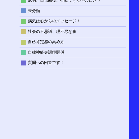
成功、自信回復、行動できたへのヒント
未分類
病気は心からのメッセージ！
社会の不思議、理不尽な事
自己肯定感の高め方
自律神経失調症関係
質問への回答です！