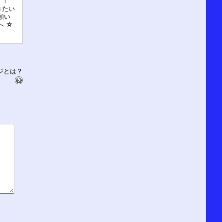
す！
きたい
願い
へ ☆
ジとは？