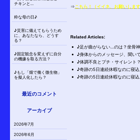
チキンと…
⇒
こちら！（イイネ、お願いしま
粋な母の日♪
♪災害に備えてもらうため
に、あなたなら、どうす
Related Articles:
る？
♪足が曲がらない…のは？坐骨
♪固定観念を変えずに自分
♪身体からのメッセージ、聞い
の機嫌を取る方法？
♪体調不良とプチ・サイレント
♪奇跡の5日連続休暇なのに寝
♪もし「畑で働く微生物」
♪奇跡の5日連続休暇なのに寝
を擬人化したら？
最近のコメント
アーカイブ
2026年7月
2026年6月