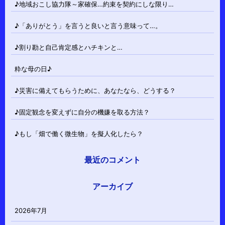
♪地域おこし協力隊～家確保…約束を契約にしな限り…
♪「ありがとう」を言うと良いと言う意味って…。
♪割り勘と自己肯定感とハチキンと…
粋な母の日♪
♪災害に備えてもらうために、あなたなら、どうする？
♪固定観念を変えずに自分の機嫌を取る方法？
♪もし「畑で働く微生物」を擬人化したら？
最近のコメント
アーカイブ
2026年7月