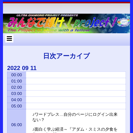
コ
Skip
Skip
Skip
Skip
Skip
Skip
Skip
Skip
Skip
Skip
Skip
Skip
Skip
ン
to
to
to
to
to
to
to
to
to
to
to
to
to
テ
RECENT-
RECENT-
ARCHIVES-
META-
SEARCH-
NAV_MENU-
TEXT-
CUSTOM_HTML-
CUSTOM_HTML-
CATEGORIES-
RSS-
BLOCK-
META-
ン
POSTS-
COMMENTS-
2
2
2
2
2
2
3
2
2
3
3
ツ
2
2
へ
ス
キ
ッ
プ
日次アーカイブ
2022
09
11
00:00
01:00
02:00
03:00
04:00
05:00
♪ワードプレス…自分のページにログイン出来
ない？
06:00
♪面白く学ぶ経済～『アダム・スミスの夕食を