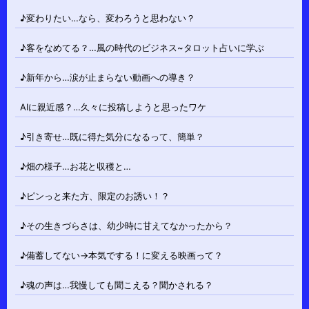
♪変わりたい…なら、変わろうと思わない？
♪客をなめてる？…風の時代のビジネス~タロット占いに学ぶ
♪新年から…涙が止まらない動画への導き？
AIに親近感？…久々に投稿しようと思ったワケ
♪引き寄せ…既に得た気分になるって、簡単？
♪畑の様子…お花と収穫と…
♪ピンっと来た方、限定のお誘い！？
♪その生きづらさは、幼少時に甘えてなかったから？
♪備蓄してない→本気でする！に変える映画って？
♪魂の声は…我慢しても聞こえる？聞かされる？