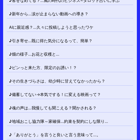
♪客をなめてる？…風の時代のビジネス~タロット占いに学ぶ
♪新年から…涙が止まらない動画への導き？
AIに親近感？…久々に投稿しようと思ったワケ
♪引き寄せ…既に得た気分になるって、簡単？
♪畑の様子…お花と収穫と…
♪ピンっと来た方、限定のお誘い！？
♪その生きづらさは、幼少時に甘えてなかったから？
♪備蓄してない→本気でする！に変える映画って？
♪魂の声は…我慢しても聞こえる？聞かされる？
♪地域おこし協力隊～家確保…約束を契約にしな限り…
♪「ありがとう」を言うと良いと言う意味って…。