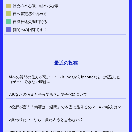
社会の不思議、理不尽な事
自己肯定感の高め方
自律神経失調症関係
質問への回答です！
最近の投稿
AIへの質問の仕方が悪い！？～Itunesからiphoneなどに転送した
曲が再生できない時は…
♪あなたの考えと合ってる？…少子化について
♪役所が言う「備蓄は一週間」で本当に足りるの？…AIの答えは？
♪変わりたい…なら、変わろうと思わない？