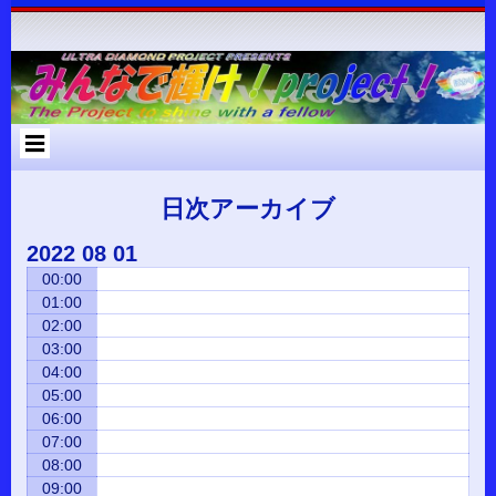
コ
Skip
Skip
Skip
Skip
Skip
Skip
Skip
Skip
Skip
Skip
Skip
Skip
Skip
ン
to
to
to
to
to
to
to
to
to
to
to
to
to
テ
RECENT-
RECENT-
ARCHIVES-
META-
SEARCH-
NAV_MENU-
TEXT-
CUSTOM_HTML-
CUSTOM_HTML-
CATEGORIES-
RSS-
BLOCK-
META-
ン
POSTS-
COMMENTS-
2
2
2
2
2
2
3
2
2
3
3
ツ
2
2
へ
ス
キ
ッ
プ
日次アーカイブ
2022
08
01
00:00
01:00
02:00
03:00
04:00
05:00
06:00
07:00
08:00
09:00