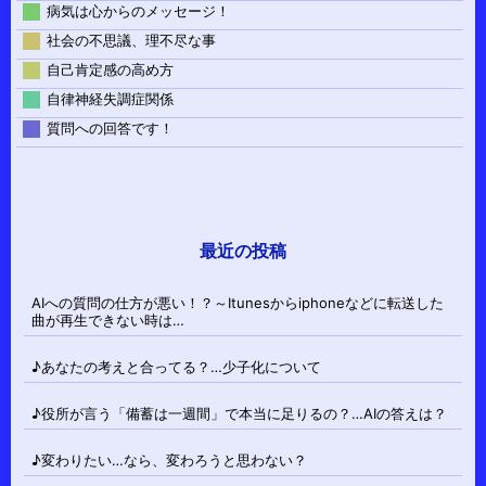
病気は心からのメッセージ！
社会の不思議、理不尽な事
自己肯定感の高め方
自律神経失調症関係
質問への回答です！
最近の投稿
AIへの質問の仕方が悪い！？～Itunesからiphoneなどに転送した
曲が再生できない時は…
♪あなたの考えと合ってる？…少子化について
♪役所が言う「備蓄は一週間」で本当に足りるの？…AIの答えは？
♪変わりたい…なら、変わろうと思わない？