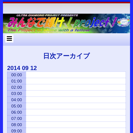
コ
Skip
Skip
Skip
Skip
Skip
Skip
Skip
Skip
Skip
Skip
Skip
Skip
Skip
ン
to
to
to
to
to
to
to
to
to
to
to
to
to
テ
RECENT-
RECENT-
ARCHIVES-
META-
SEARCH-
NAV_MENU-
TEXT-
CUSTOM_HTML-
CUSTOM_HTML-
CATEGORIES-
RSS-
BLOCK-
META-
ン
POSTS-
COMMENTS-
2
2
2
2
2
2
3
2
2
3
3
ツ
2
2
へ
ス
キ
ッ
プ
日次アーカイブ
2014
09
12
00:00
01:00
02:00
03:00
04:00
05:00
06:00
07:00
08:00
09:00