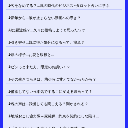
♪客をなめてる？…風の時代のビジネス~タロット占いに学ぶ
♪新年から…涙が止まらない動画への導き？
AIに親近感？…久々に投稿しようと思ったワケ
♪引き寄せ…既に得た気分になるって、簡単？
♪畑の様子…お花と収穫と…
♪ピンっと来た方、限定のお誘い！？
♪その生きづらさは、幼少時に甘えてなかったから？
♪備蓄してない→本気でする！に変える映画って？
♪魂の声は…我慢しても聞こえる？聞かされる？
♪地域おこし協力隊～家確保…約束を契約にしな限り…