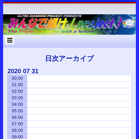
コ
Skip
Skip
Skip
Skip
Skip
Skip
Skip
Skip
Skip
Skip
Skip
Skip
Skip
ン
to
to
to
to
to
to
to
to
to
to
to
to
to
テ
RECENT-
RECENT-
ARCHIVES-
META-
SEARCH-
NAV_MENU-
TEXT-
CUSTOM_HTML-
CUSTOM_HTML-
CATEGORIES-
RSS-
BLOCK-
META-
ン
POSTS-
COMMENTS-
2
2
2
2
2
2
3
2
2
3
3
ツ
2
2
へ
ス
キ
ッ
プ
日次アーカイブ
2020
07
31
00:00
01:00
02:00
03:00
04:00
05:00
06:00
07:00
08:00
09:00