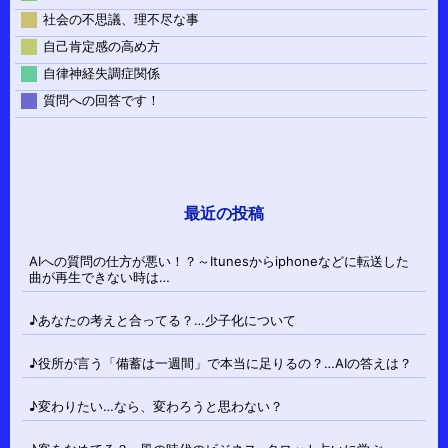
社会の不思議、理不尽な事
自己肯定感の高め方
自律神経失調症関係
質問への回答です！
最近の投稿
AIへの質問の仕方が悪い！？～Itunesからiphoneなどに転送した
曲が再生できない時は…
♪あなたの考えと合ってる？…少子化について
♪役所が言う「備蓄は一週間」で本当に足りるの？…AIの答えは？
♪変わりたい…なら、変わろうと思わない？