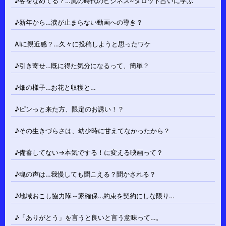
♪客をなめてる？…風の時代のビジネス~タロット占いに学ぶ
♪新年から…涙が止まらない動画への導き？
AIに親近感？…久々に投稿しようと思ったワケ
♪引き寄せ…既に得た気分になるって、簡単？
♪畑の様子…お花と収穫と…
♪ピンっと来た方、限定のお誘い！？
♪その生きづらさは、幼少時に甘えてなかったから？
♪備蓄してない→本気でする！に変える映画って？
♪魂の声は…我慢しても聞こえる？聞かされる？
♪地域おこし協力隊～家確保…約束を契約にしな限り…
♪「ありがとう」を言うと良いと言う意味って…。