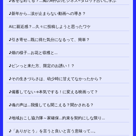
♪客をなめてる？…風の時代のビジネス~タロット占いに学ぶ
♪新年から…涙が止まらない動画への導き？
AIに親近感？…久々に投稿しようと思ったワケ
♪引き寄せ…既に得た気分になるって、簡単？
♪畑の様子…お花と収穫と…
♪ピンっと来た方、限定のお誘い！？
♪その生きづらさは、幼少時に甘えてなかったから？
♪備蓄してない→本気でする！に変える映画って？
♪魂の声は…我慢しても聞こえる？聞かされる？
♪地域おこし協力隊～家確保…約束を契約にしな限り…
♪「ありがとう」を言うと良いと言う意味って…。