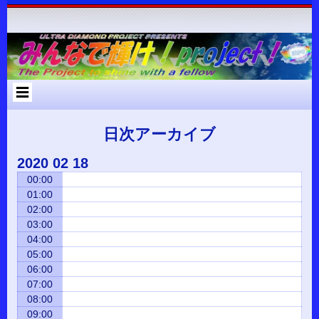
コ
Skip
Skip
Skip
Skip
Skip
Skip
Skip
Skip
Skip
Skip
Skip
Skip
Skip
ン
to
to
to
to
to
to
to
to
to
to
to
to
to
テ
RECENT-
RECENT-
ARCHIVES-
META-
SEARCH-
NAV_MENU-
TEXT-
CUSTOM_HTML-
CUSTOM_HTML-
CATEGORIES-
RSS-
BLOCK-
META-
ン
POSTS-
COMMENTS-
2
2
2
2
2
2
3
2
2
3
3
ツ
2
2
へ
ス
キ
ッ
プ
日次アーカイブ
2020
02
18
00:00
01:00
02:00
03:00
04:00
05:00
06:00
07:00
08:00
09:00