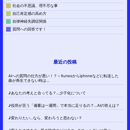
社会の不思議、理不尽な事
自己肯定感の高め方
自律神経失調症関係
質問への回答です！
最近の投稿
AIへの質問の仕方が悪い！？～Itunesからiphoneなどに転送した
曲が再生できない時は…
♪あなたの考えと合ってる？…少子化について
♪役所が言う「備蓄は一週間」で本当に足りるの？…AIの答えは？
♪変わりたい…なら、変わろうと思わない？