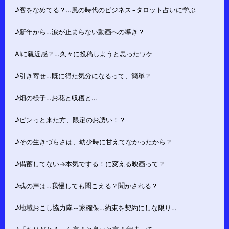
♪客をなめてる？…風の時代のビジネス~タロット占いに学ぶ
♪新年から…涙が止まらない動画への導き？
AIに親近感？…久々に投稿しようと思ったワケ
♪引き寄せ…既に得た気分になるって、簡単？
♪畑の様子…お花と収穫と…
♪ピンっと来た方、限定のお誘い！？
♪その生きづらさは、幼少時に甘えてなかったから？
♪備蓄してない→本気でする！に変える映画って？
♪魂の声は…我慢しても聞こえる？聞かされる？
♪地域おこし協力隊～家確保…約束を契約にしな限り…