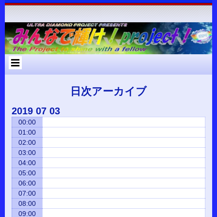
コ
Skip
Skip
Skip
Skip
Skip
Skip
Skip
Skip
Skip
Skip
Skip
Skip
Skip
ン
to
to
to
to
to
to
to
to
to
to
to
to
to
テ
RECENT-
RECENT-
ARCHIVES-
META-
SEARCH-
NAV_MENU-
TEXT-
CUSTOM_HTML-
CUSTOM_HTML-
CATEGORIES-
RSS-
BLOCK-
META-
ン
POSTS-
COMMENTS-
2
2
2
2
2
2
3
2
2
3
3
ツ
2
2
へ
ス
キ
ッ
プ
日次アーカイブ
2019
07
03
00:00
01:00
02:00
03:00
04:00
05:00
06:00
07:00
08:00
09:00