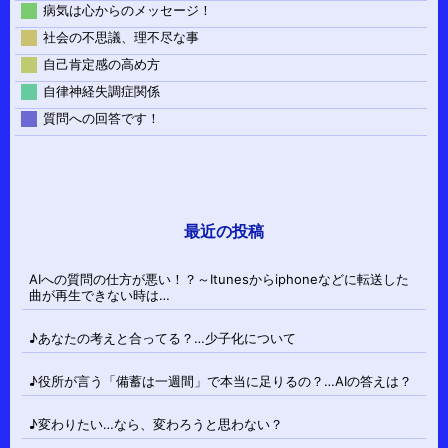
病気は心からのメッセージ！
社会の不思議、理不尽な事
自己肯定感の高め方
自律神経失調症関係
質問への回答です！
最近の投稿
AIへの質問の仕方が悪い！？～Itunesからiphoneなどに転送した
曲が再生できない時は…
♪あなたの考えと合ってる？…少子化について
♪役所が言う「備蓄は一週間」で本当に足りるの？…AIの答えは？
♪変わりたい…なら、変わろうと思わない？