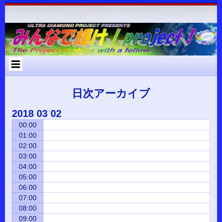
コ
Skip
Skip
Skip
Skip
Skip
Skip
Skip
Skip
Skip
Skip
Skip
Skip
Skip
ン
to
to
to
to
to
to
to
to
to
to
to
to
to
テ
RECENT-
RECENT-
ARCHIVES-
META-
SEARCH-
NAV_MENU-
TEXT-
CUSTOM_HTML-
CUSTOM_HTML-
CATEGORIES-
RSS-
BLOCK-
META-
ン
POSTS-
COMMENTS-
2
2
2
2
2
2
3
2
2
3
3
ツ
2
2
へ
ス
キ
ッ
プ
日次アーカイブ
2018
03
02
00:00
01:00
02:00
03:00
04:00
05:00
06:00
07:00
08:00
09:00