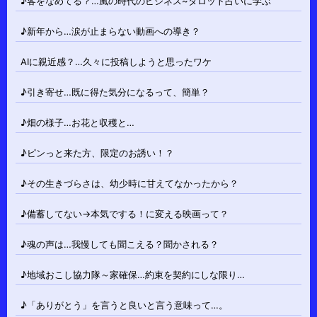
♪客をなめてる？…風の時代のビジネス~タロット占いに学ぶ
♪新年から…涙が止まらない動画への導き？
AIに親近感？…久々に投稿しようと思ったワケ
♪引き寄せ…既に得た気分になるって、簡単？
♪畑の様子…お花と収穫と…
♪ピンっと来た方、限定のお誘い！？
♪その生きづらさは、幼少時に甘えてなかったから？
♪備蓄してない→本気でする！に変える映画って？
♪魂の声は…我慢しても聞こえる？聞かされる？
♪地域おこし協力隊～家確保…約束を契約にしな限り…
♪「ありがとう」を言うと良いと言う意味って…。