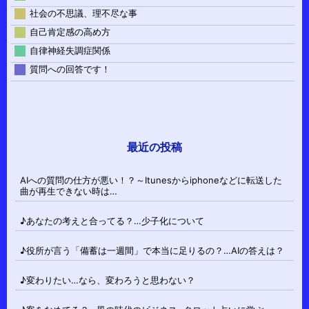
社会の不思議、理不尽な事
自己肯定感の高め方
自律神経失調症関係
質問への回答です！
最近の投稿
AIへの質問の仕方が悪い！？～Itunesからiphoneなどに転送した
曲が再生できない時は…
♪あなたの考えと合ってる？…少子化について
♪役所が言う「備蓄は一週間」で本当に足りるの？…AIの答えは？
♪変わりたい…なら、変わろうと思わない？