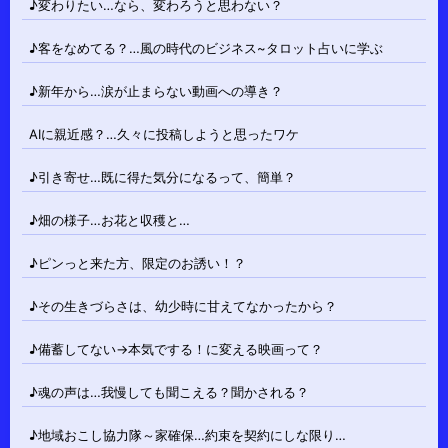
♪変わりたい…なら、変わろうと思わない？
♪客をなめてる？…風の時代のビジネス~タロット占いに学ぶ
♪新年から…涙が止まらない動画への導き？
AIに親近感？…久々に投稿しようと思ったワケ
♪引き寄せ…既に得た気分になるって、簡単？
♪畑の様子…お花と収穫と…
♪ピンっと来た方、限定のお誘い！？
♪その生きづらさは、幼少時に甘えてなかったから？
♪備蓄してない→本気でする！に変える映画って？
♪魂の声は…我慢しても聞こえる？聞かされる？
♪地域おこし協力隊～家確保…約束を契約にしな限り…