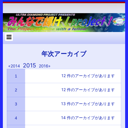
コ
Skip
Skip
Skip
Skip
Skip
Skip
Skip
Skip
Skip
Skip
Skip
Skip
Skip
ン
to
to
to
to
to
to
to
to
to
to
to
to
to
テ
RECENT-
RECENT-
ARCHIVES-
META-
SEARCH-
NAV_MENU-
TEXT-
CUSTOM_HTML-
CUSTOM_HTML-
CATEGORIES-
RSS-
BLOCK-
META-
ン
POSTS-
COMMENTS-
2
2
2
2
2
2
3
2
2
3
3
ツ
2
2
へ
ス
キ
ッ
プ
年次アーカイブ
年
2015
年
年
2014
2016
別
別
別
ア
ア
12 件のアーカイブがあります
1
ア
ー
ー
ー
カ
カ
12 件のアーカイブがあります
イ
イ
2
カ
ブ
ブ
イ
へ
へ
13 件のアーカイブがあります
3
の
の
ブ
リ
リ
へ
ン
ン
14 件のアーカイブがあります
4
ク
の
ク
リ