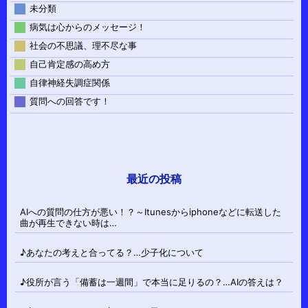
未分類
病気は心からのメッセージ！
社会の不思議、理不尽な事
自己肯定感の高め方
自律神経失調症関係
質問への回答です！
最近の投稿
AIへの質問の仕方が悪い！？～Itunesからiphoneなどに転送した
曲が再生できない時は…
♪あなたの考えと合ってる？…少子化について
♪役所が言う「備蓄は一週間」で本当に足りるの？…AIの答えは？