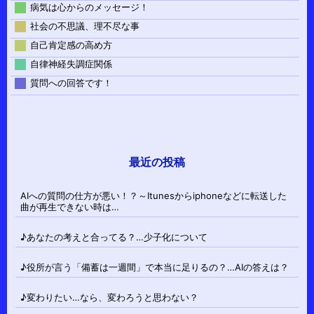
病気は心からのメッセージ！
社会の不思議、理不尽な事
自己肯定感の高め方
自律神経失調症関係
質問への回答です！
最近の投稿
AIへの質問の仕方が悪い！？～Itunesからiphoneなどに転送した
曲が再生できない時は…
♪あなたの考えと合ってる？…少子化について
♪役所が言う「備蓄は一週間」で本当に足りるの？…AIの答えは？
♪変わりたい…なら、変わろうと思わない？