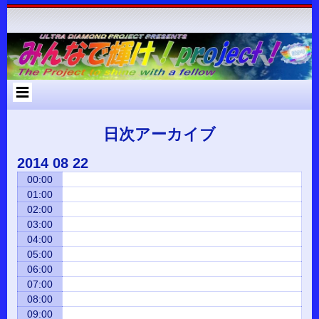
コ
Skip
Skip
Skip
Skip
Skip
Skip
Skip
Skip
Skip
Skip
Skip
Skip
Skip
ン
to
to
to
to
to
to
to
to
to
to
to
to
to
テ
RECENT-
RECENT-
ARCHIVES-
META-
SEARCH-
NAV_MENU-
TEXT-
CUSTOM_HTML-
CUSTOM_HTML-
CATEGORIES-
RSS-
BLOCK-
META-
ン
POSTS-
COMMENTS-
2
2
2
2
2
2
3
2
2
3
3
ツ
2
2
へ
ス
キ
ッ
プ
日次アーカイブ
2014
08
22
00:00
01:00
02:00
03:00
04:00
05:00
06:00
07:00
08:00
09:00