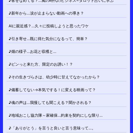
♪客をなめてる？…風の時代のビジネス~タロット占いに学ぶ
♪新年から…涙が止まらない動画への導き？
AIに親近感？…久々に投稿しようと思ったワケ
♪引き寄せ…既に得た気分になるって、簡単？
♪畑の様子…お花と収穫と…
♪ピンっと来た方、限定のお誘い！？
♪その生きづらさは、幼少時に甘えてなかったから？
♪備蓄してない→本気でする！に変える映画って？
♪魂の声は…我慢しても聞こえる？聞かされる？
♪地域おこし協力隊～家確保…約束を契約にしな限り…
♪「ありがとう」を言うと良いと言う意味って…。