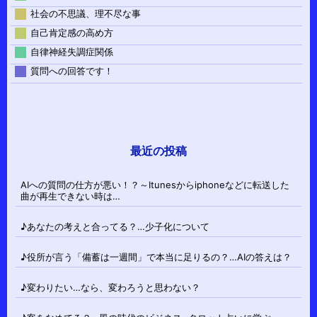
社会の不思議、理不尽な事
自己肯定感の高め方
自律神経失調症関係
質問への回答です！
最近の投稿
AIへの質問の仕方が悪い！？～Itunesからiphoneなどに転送した
曲が再生できない時は…
♪あなたの考えと合ってる？…少子化について
♪役所が言う「備蓄は一週間」で本当に足りるの？…AIの答えは？
♪変わりたい…なら、変わろうと思わない？