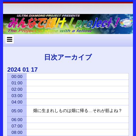
コ
Skip
Skip
Skip
Skip
Skip
Skip
Skip
Skip
Skip
Skip
Skip
Skip
Skip
ン
to
to
to
to
to
to
to
to
to
to
to
to
to
テ
RECENT-
RECENT-
ARCHIVES-
META-
SEARCH-
NAV_MENU-
TEXT-
CUSTOM_HTML-
CUSTOM_HTML-
CATEGORIES-
RSS-
BLOCK-
META-
ン
POSTS-
COMMENTS-
2
2
2
2
2
2
3
2
2
3
3
ツ
2
2
へ
ス
キ
ッ
プ
日次アーカイブ
2024
01
17
00:00
01:00
02:00
03:00
04:00
畑に生まれしものは畑に帰る…それが筋よね？
05:00
06:00
07:00
08:00