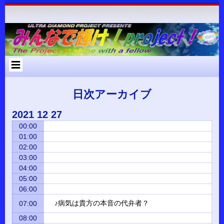
コ
Skip
Skip
Skip
Skip
Skip
Skip
Skip
Skip
Skip
Skip
Skip
Skip
Skip
ン
to
to
to
to
to
to
to
to
to
to
to
to
to
テ
RECENT-
RECENT-
ARCHIVES-
META-
SEARCH-
NAV_MENU-
TEXT-
CUSTOM_HTML-
CUSTOM_HTML-
CATEGORIES-
RSS-
BLOCK-
META-
ン
POSTS-
COMMENTS-
2
2
2
2
2
2
3
2
2
3
3
ツ
2
2
へ
ス
キ
ッ
プ
日次アーカイブ
2021
12
27
00:00
01:00
02:00
03:00
04:00
05:00
06:00
♪病気は貴方の本音の代弁者？
07:00
08:00