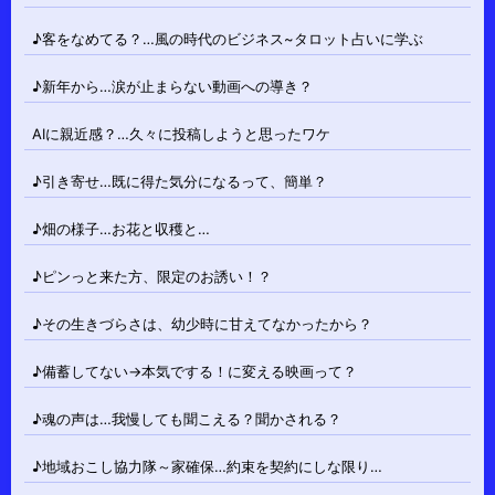
♪客をなめてる？…風の時代のビジネス~タロット占いに学ぶ
♪新年から…涙が止まらない動画への導き？
AIに親近感？…久々に投稿しようと思ったワケ
♪引き寄せ…既に得た気分になるって、簡単？
♪畑の様子…お花と収穫と…
♪ピンっと来た方、限定のお誘い！？
♪その生きづらさは、幼少時に甘えてなかったから？
♪備蓄してない→本気でする！に変える映画って？
♪魂の声は…我慢しても聞こえる？聞かされる？
♪地域おこし協力隊～家確保…約束を契約にしな限り…