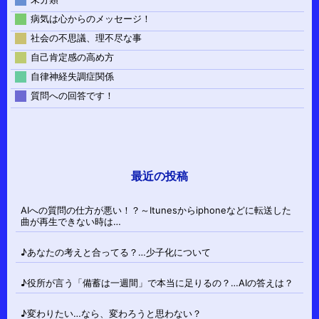
病気は心からのメッセージ！
社会の不思議、理不尽な事
自己肯定感の高め方
自律神経失調症関係
質問への回答です！
最近の投稿
AIへの質問の仕方が悪い！？～Itunesからiphoneなどに転送した
曲が再生できない時は…
♪あなたの考えと合ってる？…少子化について
♪役所が言う「備蓄は一週間」で本当に足りるの？…AIの答えは？
♪変わりたい…なら、変わろうと思わない？