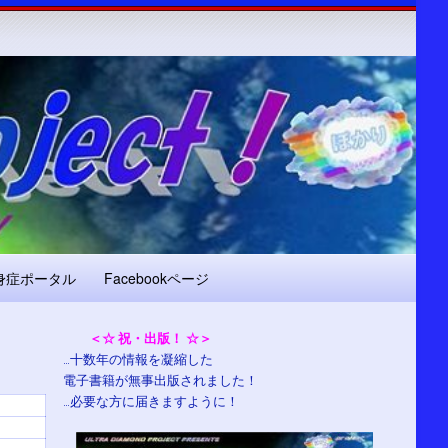
身症ポータル
Facebookページ
＜☆ 祝・出版！ ☆＞
…十数年の情報を凝縮した
電子書籍が無事出版されました！
…必要な方に届きますように！