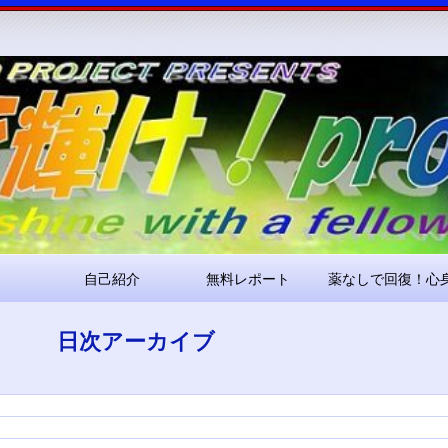
コ
Skip
Skip
Skip
Skip
Skip
Skip
Skip
Skip
Skip
Skip
Skip
Skip
Skip
ン
to
to
to
to
to
to
to
to
to
to
to
to
to
テ
RECENT-
RECENT-
ARCHIVES-
META-
SEARCH-
NAV_MENU-
TEXT-
CUSTOM_HTML-
CUSTOM_HTML-
CATEGORIES-
RSS-
BLOCK-
META-
ン
POSTS-
COMMENTS-
2
2
2
2
2
2
3
2
2
3
3
ツ
2
2
へ
ス
キ
ッ
プ
自己紹介
無料レポート
薬なしで回復！心
日次アーカイブ