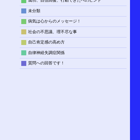
成功、自信回復、行動できたへのヒント
未分類
病気は心からのメッセージ！
社会の不思議、理不尽な事
自己肯定感の高め方
自律神経失調症関係
質問への回答です！