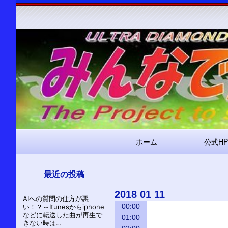
メ
ホーム
公式HP
イ
ン
ナ
最近の投稿
ビ
2018
01
11
AIへの質問の仕方が悪
ゲ
00:00
い！？～Itunesからiphone
ー
などに転送した曲が再生で
01:00
きない時は…