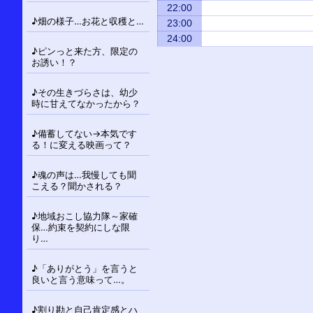
22:00
♪畑の様子…お花と収穫と…
23:00
24:00
♪ピンっと来た方、限定の
お誘い！？
♪その生きづらさは、幼少
時に甘えてなかったから？
♪備蓄してない→本気です
る！に変える映画って？
♪魂の声は…我慢しても聞
こえる？聞かされる？
♪地域おこし協力隊～家確
保…約束を契約にしな限
り…
♪「ありがとう」を言うと
良いと言う意味って…。
♪割り勘と自己肯定感とハ