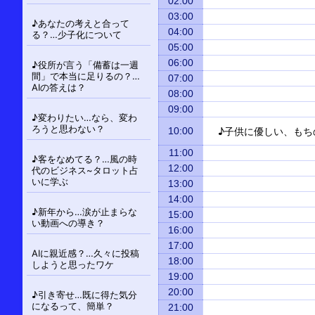
シ
02:00
ョ
03:00
♪あなたの考えと合って
04:00
ン
る？…少子化について
05:00
06:00
♪役所が言う「備蓄は一週
間」で本当に足りるの？…
07:00
AIの答えは？
08:00
09:00
♪変わりたい…なら、変わ
ろうと思わない？
10:00
♪子供に優しい、もち
11:00
♪客をなめてる？…風の時
12:00
代のビジネス~タロット占
いに学ぶ
13:00
14:00
♪新年から…涙が止まらな
15:00
い動画への導き？
16:00
17:00
AIに親近感？…久々に投稿
18:00
しようと思ったワケ
19:00
20:00
♪引き寄せ…既に得た気分
になるって、簡単？
21:00