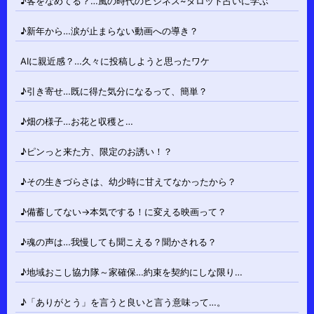
♪客をなめてる？…風の時代のビジネス~タロット占いに学ぶ
♪新年から…涙が止まらない動画への導き？
AIに親近感？…久々に投稿しようと思ったワケ
♪引き寄せ…既に得た気分になるって、簡単？
♪畑の様子…お花と収穫と…
♪ピンっと来た方、限定のお誘い！？
♪その生きづらさは、幼少時に甘えてなかったから？
♪備蓄してない→本気でする！に変える映画って？
♪魂の声は…我慢しても聞こえる？聞かされる？
♪地域おこし協力隊～家確保…約束を契約にしな限り…
♪「ありがとう」を言うと良いと言う意味って…。