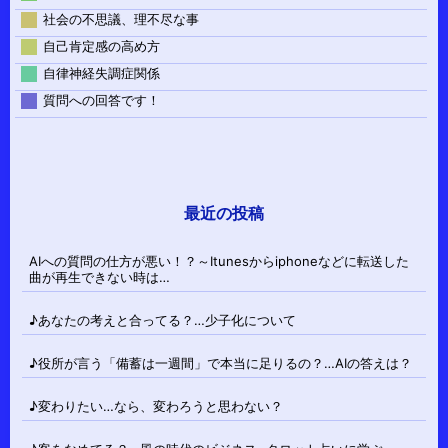
社会の不思議、理不尽な事
自己肯定感の高め方
自律神経失調症関係
質問への回答です！
最近の投稿
AIへの質問の仕方が悪い！？～Itunesからiphoneなどに転送した
曲が再生できない時は…
♪あなたの考えと合ってる？…少子化について
♪役所が言う「備蓄は一週間」で本当に足りるの？…AIの答えは？
♪変わりたい…なら、変わろうと思わない？