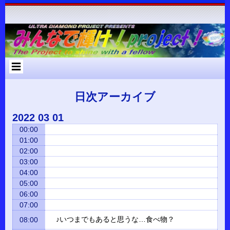
コ
Skip
Skip
Skip
Skip
Skip
Skip
Skip
Skip
Skip
Skip
Skip
Skip
Skip
ン
to
to
to
to
to
to
to
to
to
to
to
to
to
テ
RECENT-
RECENT-
ARCHIVES-
META-
SEARCH-
NAV_MENU-
TEXT-
CUSTOM_HTML-
CUSTOM_HTML-
CATEGORIES-
RSS-
BLOCK-
META-
ン
POSTS-
COMMENTS-
2
2
2
2
2
2
3
2
2
3
3
ツ
2
2
へ
ス
キ
ッ
プ
日次アーカイブ
2022
03
01
00:00
01:00
02:00
03:00
04:00
05:00
06:00
07:00
♪いつまでもあると思うな…食べ物？
08:00