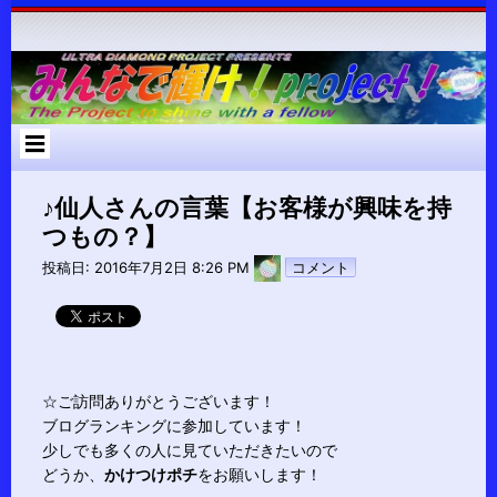
コ
ン
テ
ン
ツ
へ
ス
キ
ッ
プ
♪仙人さんの言葉【お客様が興味を持
つもの？】
pokari7
投稿日:
2016年7月2日 8:26 PM
コメント
☆ご訪問ありがとうございます！
ブログランキングに参加しています！
少しでも多くの人に見ていただきたいので
どうか、
かけつけポチ
をお願いします！