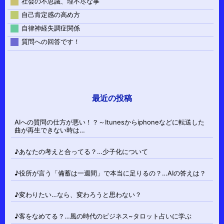
社会の不思議、理不尽な事
自己肯定感の高め方
自律神経失調症関係
質問への回答です！
最近の投稿
AIへの質問の仕方が悪い！？～Itunesからiphoneなどに転送した
曲が再生できない時は…
♪あなたの考えと合ってる？…少子化について
♪役所が言う「備蓄は一週間」で本当に足りるの？…AIの答えは？
♪変わりたい…なら、変わろうと思わない？
♪客をなめてる？…風の時代のビジネス~タロット占いに学ぶ