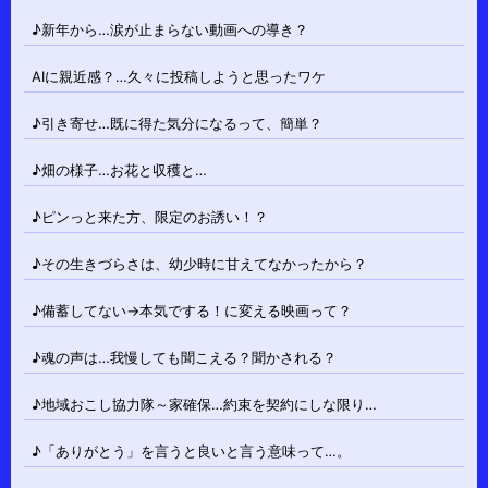
♪新年から…涙が止まらない動画への導き？
AIに親近感？…久々に投稿しようと思ったワケ
♪引き寄せ…既に得た気分になるって、簡単？
♪畑の様子…お花と収穫と…
♪ピンっと来た方、限定のお誘い！？
♪その生きづらさは、幼少時に甘えてなかったから？
♪備蓄してない→本気でする！に変える映画って？
♪魂の声は…我慢しても聞こえる？聞かされる？
♪地域おこし協力隊～家確保…約束を契約にしな限り…
♪「ありがとう」を言うと良いと言う意味って…。