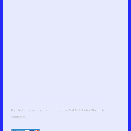
Post Footer automatically generated by
Add Post Footer Plugin
for
wordpress.