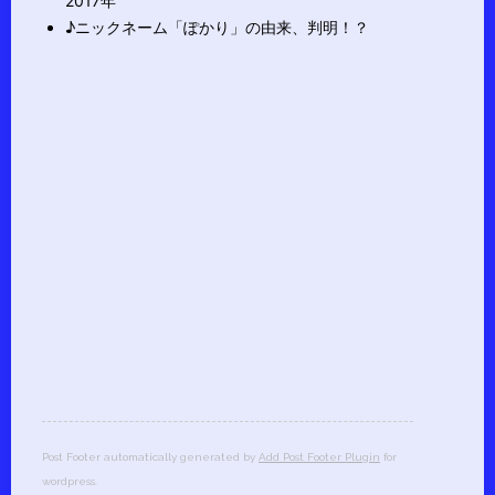
2017年
♪ニックネーム「ぽかり」の由来、判明！？
Post Footer automatically generated by
Add Post Footer Plugin
for
wordpress.