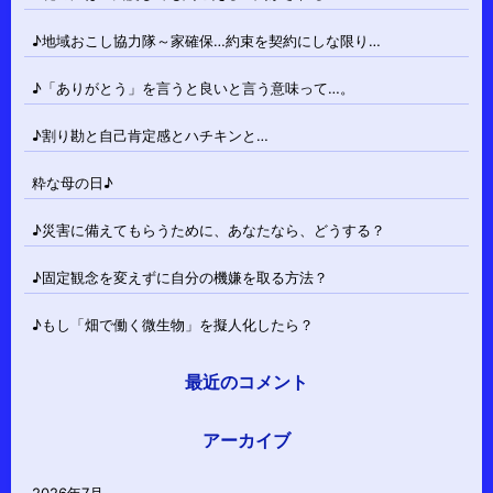
♪地域おこし協力隊～家確保…約束を契約にしな限り…
♪「ありがとう」を言うと良いと言う意味って…。
♪割り勘と自己肯定感とハチキンと…
粋な母の日♪
♪災害に備えてもらうために、あなたなら、どうする？
♪固定観念を変えずに自分の機嫌を取る方法？
♪もし「畑で働く微生物」を擬人化したら？
最近のコメント
アーカイブ