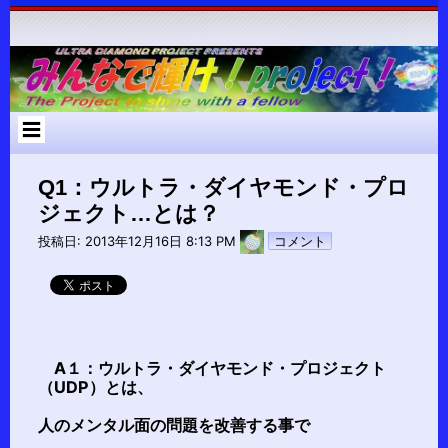
コ
ン
テ
ン
ツ
へ
ス
キ
ッ
プ
Q1：ウルトラ・ダイヤモンド・プロ
ジェクト…とは？
pokari7
投稿日:
2013年12月16日 8:13 PM
コメント
A１：ウルトラ・ダイヤモンド・プロジェクト
（UDP）とは、
人のメンタル面の問題を改善する事で