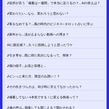
♪役所が言う「備蓄は一週間」で本当に足りるの？…AIの答えは？
♪変わりたい…なら、変わろうと思わない？
♪客をなめてる？…風の時代のビジネス~タロット占いに学ぶ
♪新年から…涙が止まらない動画への導き？
AIに親近感？…久々に投稿しようと思ったワケ
♪引き寄せ…既に得た気分になるって、簡単？
♪畑の様子…お花と収穫と…
♪ピンっと来た方、限定のお誘い！？
♪その生きづらさは、幼少時に甘えてなかったから？
♪備蓄してない→本気でする！に変える映画って？
♪魂の声は…我慢しても聞こえる？聞かされる？