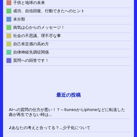
子供と地球の未来
成功、自信回復、行動できたへのヒント
未分類
病気は心からのメッセージ！
社会の不思議、理不尽な事
自己肯定感の高め方
自律神経失調症関係
質問への回答です！
最近の投稿
AIへの質問の仕方が悪い！？～Itunesからiphoneなどに転送した
曲が再生できない時は…
♪あなたの考えと合ってる？…少子化について